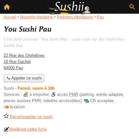
Accueil
>
Nouvelle-Aquitaine
>
Pyrénées-Atlantiques
>
Pau
You Sushi Pau
Cette fiche présente "You Sushi Pau", sushi situé
rue des orphelines
,
64000 Pau.
22 Rue des Orphelines
10 Rue Gachet
64000 Pau
📞 Appeler ce sushi
Sushi
-
Fermé, ouvre à 18h
Services :
à emporter
,
accès
PMR
(parking, entrée adaptée,
places assises PMR, toilettes accessibles)
,
CB acceptée
,
livraison
Recommander ce sushi
Améliorer cette fiche