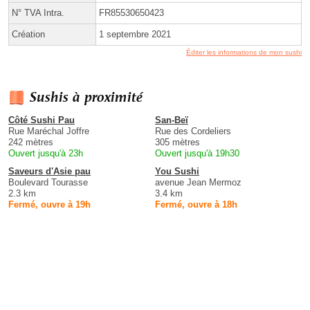
N° TVA Intra.
FR85530650423
Création
1 septembre 2021
Éditer les informations de mon sushi
Sushis à proximité
Côté Sushi Pau
San-Beï
Rue Maréchal Joffre
Rue des Cordeliers
242 mètres
305 mètres
Ouvert jusqu'à 23h
Ouvert jusqu'à 19h30
Saveurs d'Asie pau
You Sushi
Boulevard Tourasse
avenue Jean Mermoz
2.3 km
3.4 km
Fermé, ouvre à 19h
Fermé, ouvre à 18h