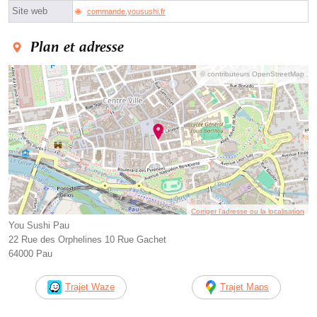
Site web
commande.yousushi.fr
Plan et adresse
© contributeurs OpenStreetMap
Corriger l’adresse ou la localisation
You Sushi Pau
22 Rue des Orphelines 10 Rue Gachet
64000 Pau
Trajet Waze
Trajet Maps