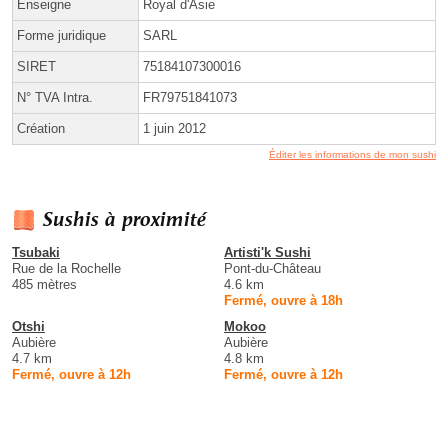
Enseigne
Royal d'Asie
Forme juridique
SARL
SIRET
75184107300016
N° TVA Intra.
FR79751841073
Création
1 juin 2012
Éditer les informations de mon sushi
Sushis à proximité
Tsubaki
Artisti'k Sushi
Rue de la Rochelle
Pont-du-Château
485 mètres
4.6 km
Fermé, ouvre à 18h
Otshi
Mokoo
Aubière
Aubière
4.7 km
4.8 km
Fermé, ouvre à 12h
Fermé, ouvre à 12h