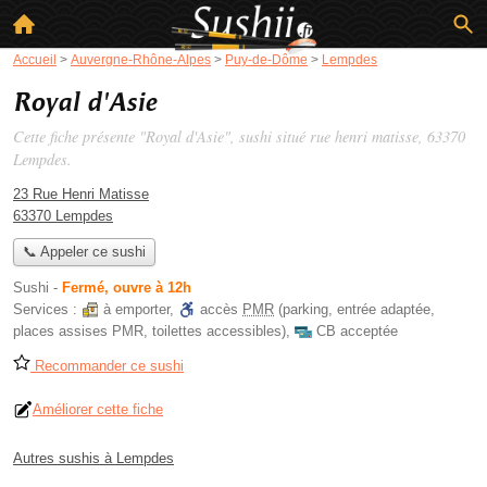
Accueil
>
Auvergne-Rhône-Alpes
>
Puy-de-Dôme
>
Lempdes
Royal d'Asie
Cette fiche présente "Royal d'Asie", sushi situé
rue henri matisse
, 63370
Lempdes.
23 Rue Henri Matisse
63370 Lempdes
📞 Appeler ce sushi
Sushi
-
Fermé, ouvre à 12h
Services :
à emporter
,
accès
PMR
(parking, entrée adaptée,
places assises PMR, toilettes accessibles)
,
CB acceptée
Recommander ce sushi
Améliorer cette fiche
Autres sushis à Lempdes