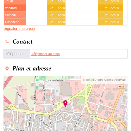
Jeudi
12h - 14h30
19h - 22h30
Vendredi
12h - 14h30
19h - 22h30
Samedi
12h - 14h30
19h - 22h30
Dimanche
12h - 14h30
19h - 22h30
Signaler une erreur
Contact
Téléphone
Téléphoner au sushi
Plan et adresse
© contributeurs OpenStreetMap