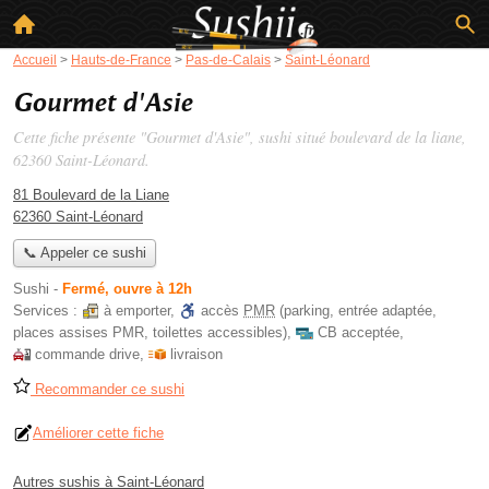
Accueil
>
Hauts-de-France
>
Pas-de-Calais
>
Saint-Léonard
Gourmet d'Asie
Cette fiche présente "Gourmet d'Asie", sushi situé
boulevard de la liane
,
62360 Saint-Léonard.
81 Boulevard de la Liane
62360 Saint-Léonard
📞 Appeler ce sushi
Sushi
-
Fermé, ouvre à 12h
Services :
à emporter
,
accès
PMR
(parking, entrée adaptée,
places assises PMR, toilettes accessibles)
,
CB acceptée
,
commande drive
,
livraison
Recommander ce sushi
Améliorer cette fiche
Autres sushis à Saint-Léonard