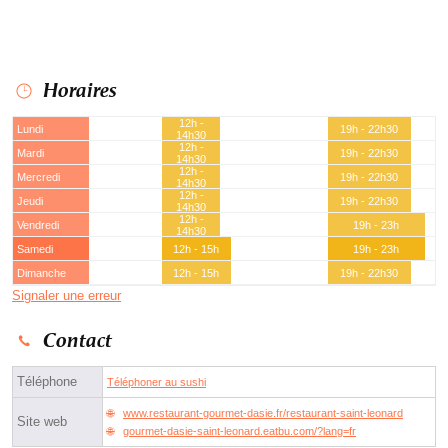
Horaires
12h -
Lundi
19h - 22h30
14h30
12h -
Mardi
19h - 22h30
14h30
12h -
Mercredi
19h - 22h30
14h30
12h -
Jeudi
19h - 22h30
14h30
12h -
Vendredi
19h - 23h
14h30
Samedi
12h - 15h
19h - 23h
Dimanche
12h - 15h
19h - 22h30
Signaler une erreur
Contact
Téléphone
Téléphoner au sushi
www.restaurant-gourmet-dasie.fr/restaurant-saint-leonard
Site web
gourmet-dasie-saint-leonard.eatbu.com/?lang=fr