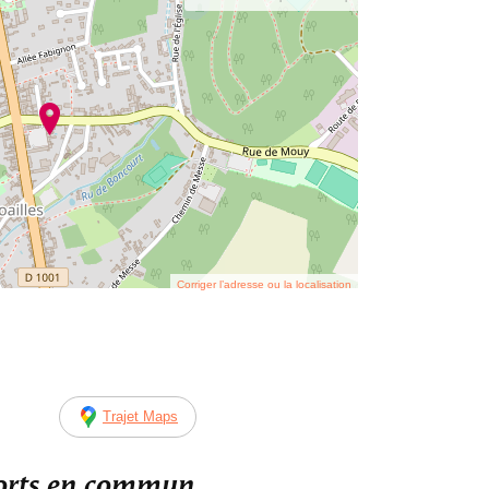
Corriger l’adresse ou la localisation
Trajet Maps
ports en commun