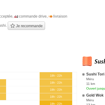
cceptée
,
commande drive
,
livraison
ushi.
Je recommande
Sush
Sushi Tori
18h - 22h
Méru
18h - 22h
11 km
Ouvert jusq
18h - 22h
Gold Wok
18h - 22h
Méru
18h - 22h
13 km