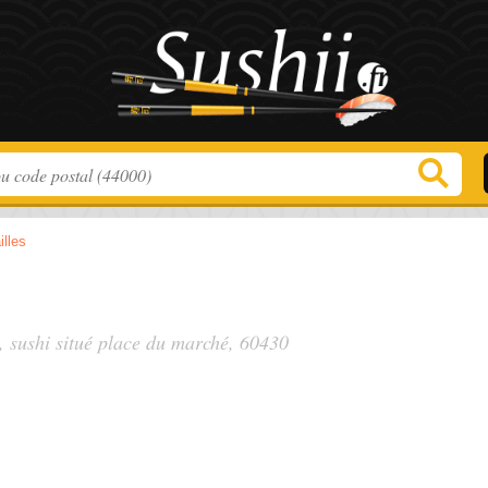
illes
, sushi situé
place du marché
, 60430