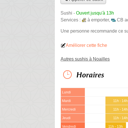
Sushi
-
Ouvert jusqu'à 13h
Services :
à emporter
,
CB a
Une personne
recommande
ce s
Améliorer cette fiche
Autres sushis à Noailles
Horaires
Lundi
Mardi
11h - 14h
Mercredi
11h - 14h
Jeudi
11h - 14h
Vendredi
11h - 13h