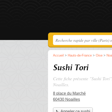
Accueil
>
Hauts-de-France
>
Oise
>
Noa
Sushi Tori
Cette fiche présente "Sushi Tori"
Noailles.
8 place du Marché
60430 Noailles
📞 Appeler ce sushi