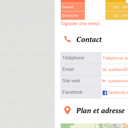
Samedi
11h - 14h
Dimanche
11h - 14h
Signaler une erreur
Contact
Téléphone
Téléphoner au
Email
sushitoriⓐ
Site web
sushitorino
Facebook
facebook.
Plan et adresse