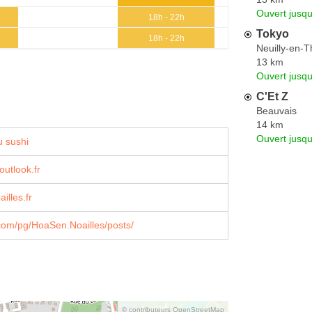
Ouvert jusq
18h - 22h
Tokyo
18h - 22h
Neuilly-en-T
13 km
Ouvert jusq
C'Et Z
Beauvais
14 km
Ouvert jusq
 sushi
outlook.fr
ailles.fr
com/pg/HoaSen.Noailles/posts/
© contributeurs OpenStreetMap