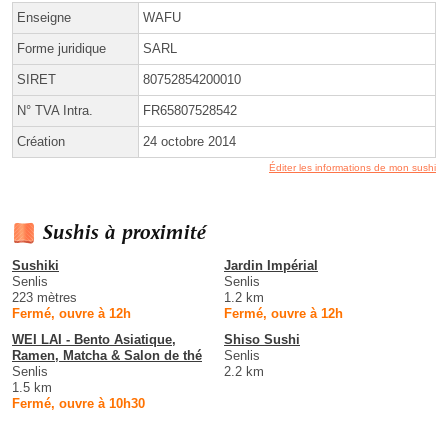
Enseigne
WAFU
Forme juridique
SARL
SIRET
80752854200010
N° TVA Intra.
FR65807528542
Création
24 octobre 2014
Éditer les informations de mon sushi
Sushis à proximité
Sushiki
Jardin Impérial
Senlis
Senlis
223 mètres
1.2 km
Fermé, ouvre à 12h
Fermé, ouvre à 12h
WEI LAI - Bento Asiatique,
Shiso Sushi
Ramen, Matcha & Salon de thé
Senlis
Senlis
2.2 km
1.5 km
Fermé, ouvre à 10h30