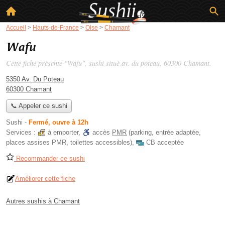
Accueil
>
Hauts-de-France
>
Oise
>
Chamant
Wafu
Cette fiche présente "Wafu", sushi situé
av. du poteau
, 60300 Chamant.
5350 Av. Du Poteau
60300 Chamant
📞 Appeler ce sushi
Sushi
-
Fermé, ouvre à 12h
Services :
à emporter
,
accès
PMR
(parking, entrée adaptée,
places assises PMR, toilettes accessibles)
,
CB acceptée
Recommander ce sushi
Améliorer cette fiche
Autres sushis à Chamant