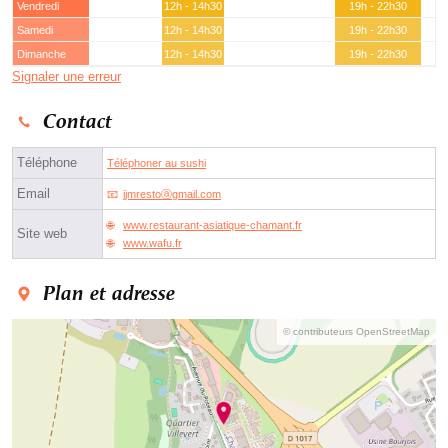
Vendredi
12h - 14h30
19h - 22h30
Samedi
12h - 14h30
19h - 22h30
Dimanche
12h - 14h30
19h - 22h30
Signaler une erreur
Contact
Téléphone
Téléphoner au sushi
Email
jjmrestoⓐgmail.com
www.restaurant-asiatique-chamant.fr
Site web
www.wafu.fr
Plan et adresse
© contributeurs OpenStreetMap