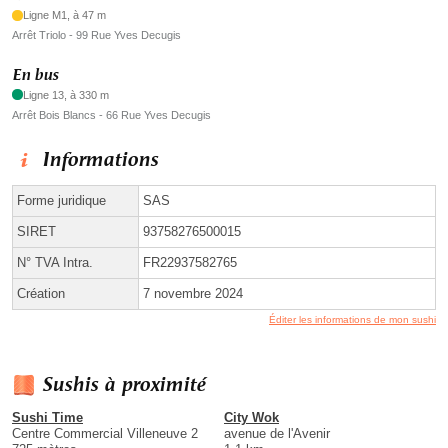
Ligne M1, à 47 m
Arrêt Triolo - 99 Rue Yves Decugis
En bus
Ligne 13, à 330 m
Arrêt Bois Blancs - 66 Rue Yves Decugis
Informations
Forme juridique
SAS
SIRET
93758276500015
N° TVA Intra.
FR22937582765
Création
7 novembre 2024
Éditer les informations de mon sushi
Sushis à proximité
Sushi Time
City Wok
Centre Commercial Villeneuve 2
avenue de l'Avenir