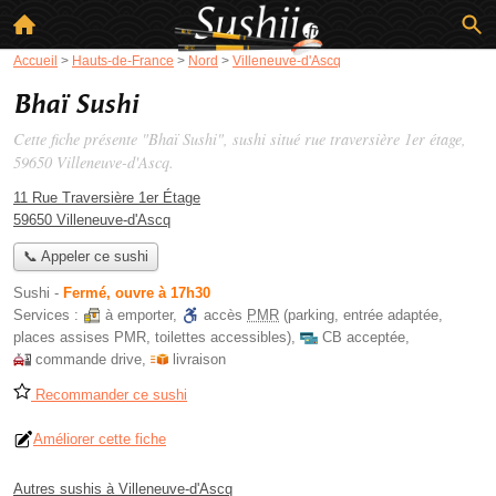
Accueil
>
Hauts-de-France
>
Nord
>
Villeneuve-d'Ascq
Bhaï Sushi
Cette fiche présente "Bhaï Sushi", sushi situé
rue traversière 1er étage
,
59650 Villeneuve-d'Ascq.
11 Rue Traversière 1er Étage
59650 Villeneuve-d'Ascq
📞 Appeler ce sushi
Sushi
-
Fermé, ouvre à 17h30
Services :
à emporter
,
accès
PMR
(parking, entrée adaptée,
places assises PMR, toilettes accessibles)
,
CB acceptée
,
commande drive
,
livraison
Recommander ce sushi
Améliorer cette fiche
Autres sushis à Villeneuve-d'Ascq