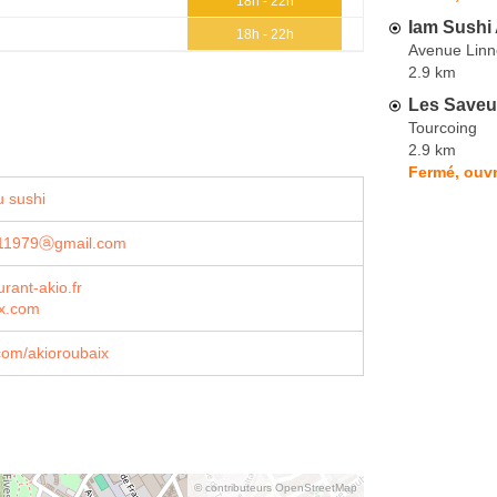
18h - 22h
Iam Sushi
18h - 22h
Avenue Linn
2.9 km
Les Saveu
Tourcoing
2.9 km
Fermé, ouvr
 sushi
011979ⓐgmail.com
rant-akio.fr
ix.com
com/akioroubaix
© contributeurs OpenStreetMap