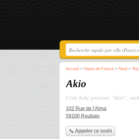
Accueil
>
Hauts-de-France
>
Nord
>
Rou
Akio
Cette fiche présente "Akio", sush
102 Rue de l'Alma
59100 Roubaix
📞 Appeler ce sushi