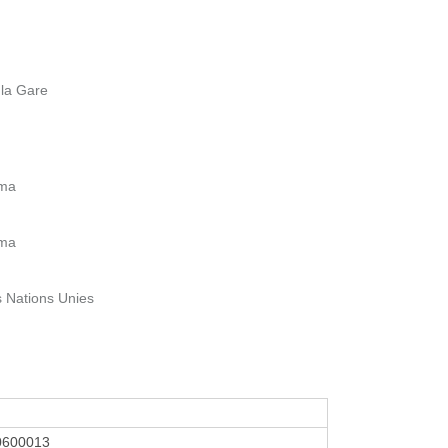
 la Gare
lma
lma
s Nations Unies
0600013