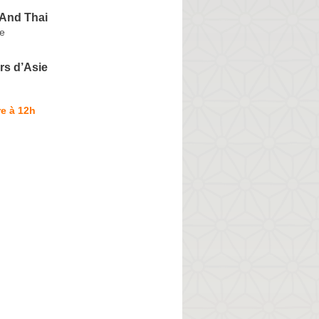
 And Thai
e
rs d’Asie
e à 12h