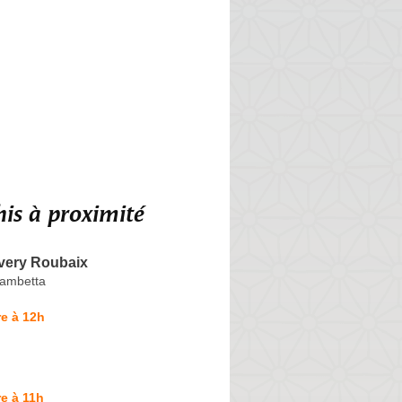
is à proximité
ivery Roubaix
Gambetta
e à 12h
e à 11h