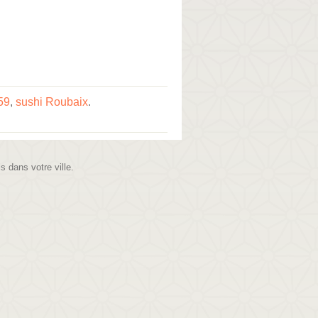
59
,
sushi Roubaix
.
is dans votre ville.