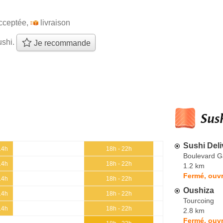
cceptée
,
livraison
ushi.
Je recommande
Sush
Sushi Del
14h
18h - 22h
Boulevard 
14h
18h - 22h
1.2 km
Fermé, ouvr
14h
18h - 22h
Oushiza
14h
18h - 22h
Tourcoing
14h
18h - 22h
2.8 km
Fermé, ouvr