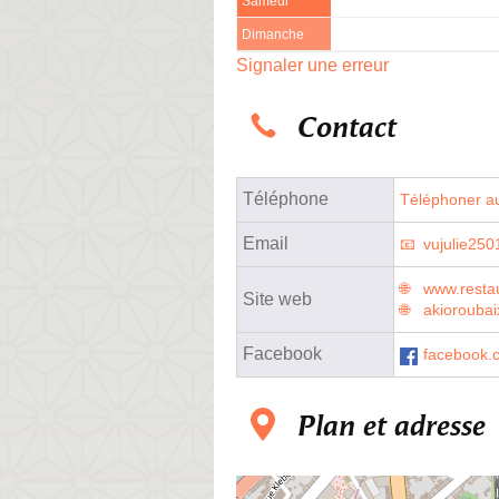
Samedi
Dimanche
Signaler une erreur
Contact
Téléphone
Téléphoner au
Email
vujulie25
www.restau
Site web
akiorouba
Facebook
facebook.
Plan et adresse