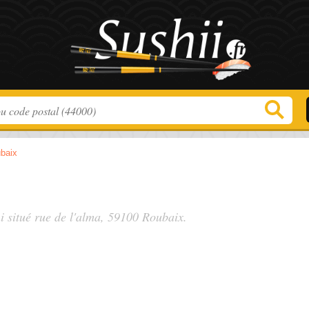
baix
i situé
rue de l'alma
, 59100 Roubaix.