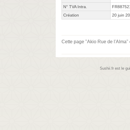
N° TVA Intra.
FR88752
Création
20 juin 2
Cette page "Akio Rue de l'Alma" es
Sushii.fr est le gu