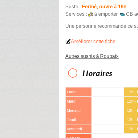
Sushi
-
Fermé, ouvre à 18h
Services :
à emporter
,
CB a
Une personne
recommande
ce s
Améliorer cette fiche
Autres sushis à Roubaix
Horaires
Lundi
12h - 
Mardi
12h - 
Mercredi
12h - 
Jeudi
12h - 
Vendredi
12h - 