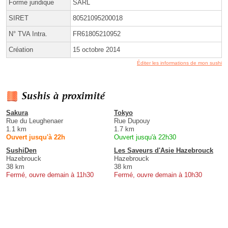
Forme juridique
SARL
SIRET
80521095200018
N° TVA Intra.
FR61805210952
Création
15 octobre 2014
Éditer les informations de mon sushi
Sushis à proximité
Sakura
Tokyo
Rue du Leughenaer
Rue Dupouy
1.1 km
1.7 km
Ouvert jusqu'à 22h
Ouvert jusqu'à 22h30
SushiDen
Les Saveurs d'Asie Hazebrouck
Hazebrouck
Hazebrouck
38 km
38 km
Fermé, ouvre demain à 11h30
Fermé, ouvre demain à 10h30