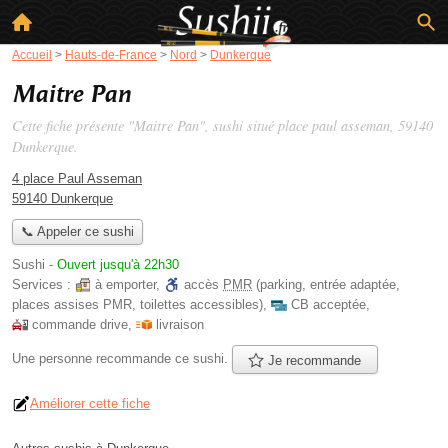
Accueil
>
Hauts-de-France
>
Nord
>
Dunkerque
Maitre Pan
Cette fiche présente "Maitre Pan", sushi situé
place paul asseman
, 59140
Dunkerque.
4 place Paul Asseman
59140 Dunkerque
📞 Appeler ce sushi
Sushi
-
Ouvert jusqu'à 22h30
Services :
à emporter
,
accès
PMR
(parking, entrée adaptée,
places assises PMR, toilettes accessibles)
,
CB acceptée
,
commande drive
,
livraison
Une personne
recommande
ce sushi.
Je recommande
Améliorer cette fiche