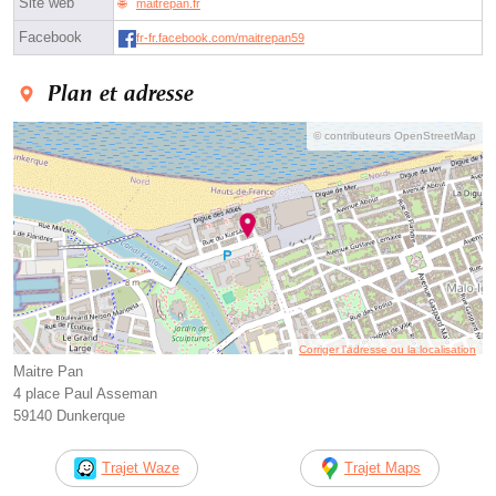
Site web
maitrepan.fr
Facebook
fr-fr.facebook.com/maitrepan59
Plan et adresse
© contributeurs OpenStreetMap
Corriger l’adresse ou la localisation
Maitre Pan
4 place Paul Asseman
59140 Dunkerque
Trajet Waze
Trajet Maps