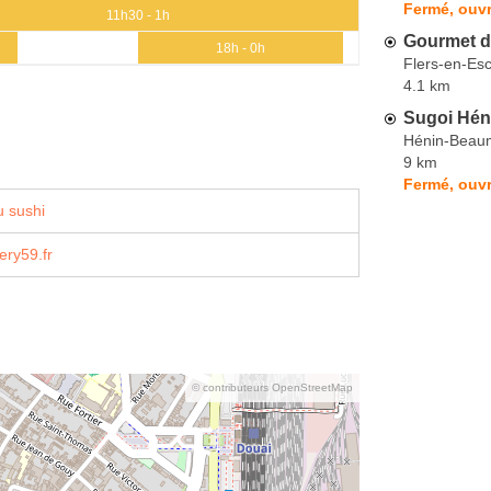
Fermé, ouvr
11h30 - 1h
Gourmet d'
18h - 0h
Flers-en-Es
4.1 km
Sugoi Hén
Hénin-Beau
9 km
Fermé, ouvr
 sushi
ery59.fr
© contributeurs OpenStreetMap