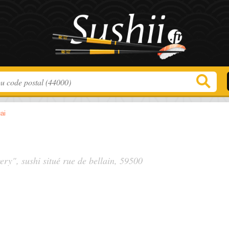
ai
very", sushi situé
rue de bellain
, 59500