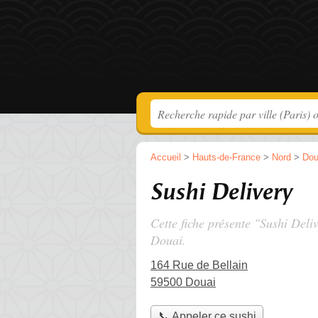
Accueil
>
Hauts-de-France
>
Nord
>
Dou
Sushi Delivery
Cette fiche présente "Sushi Deli
Douai.
164 Rue de Bellain
59500 Douai
📞 Appeler ce sushi