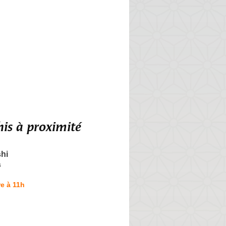
is à proximité
hi
s
e à 11h