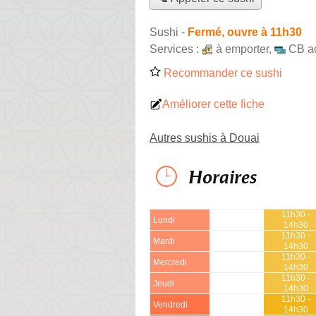
Sushi
-
Fermé, ouvre à 11h30
Services :
à emporter
,
CB a
Recommander ce sushi
Améliorer cette fiche
Autres sushis à Douai
Horaires
11h30 -
Lundi
14h30
11h30 -
Mardi
14h30
11h30 -
Mercredi
14h30
11h30 -
Jeudi
14h30
11h30 -
Vendredi
14h30