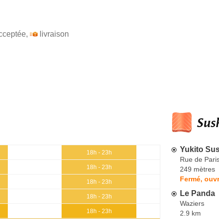
cceptée
,
livraison
Sush
Yukito Sus
18h - 23h
Rue de Pari
18h - 23h
249 mètres
Fermé, ouvr
18h - 23h
Le Panda
18h - 23h
Waziers
18h - 23h
2.9 km