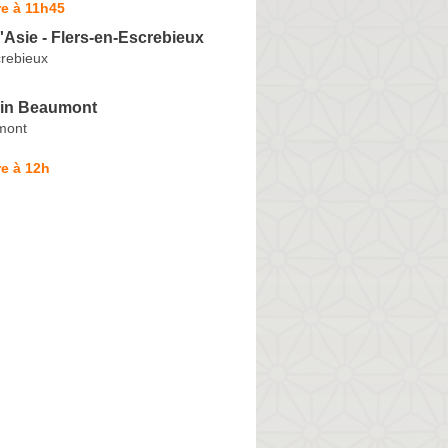
e à 11h45
Asie - Flers-en-Escrebieux
crebieux
in Beaumont
mont
e à 12h