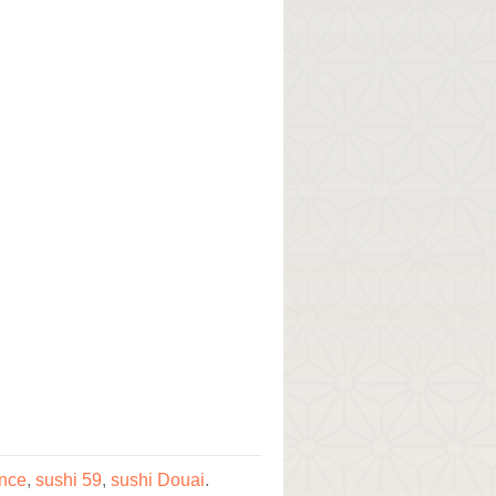
ance
,
sushi 59
,
sushi Douai
.