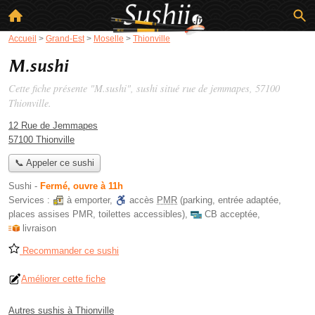
Accueil
>
Grand-Est
>
Moselle
>
Thionville
M.sushi
Cette fiche présente "M.sushi", sushi situé
rue de jemmapes
, 57100
Thionville.
12 Rue de Jemmapes
57100 Thionville
📞 Appeler ce sushi
Sushi
-
Fermé, ouvre à 11h
Services :
à emporter
,
accès
PMR
(parking, entrée adaptée,
places assises PMR, toilettes accessibles)
,
CB acceptée
,
livraison
Recommander ce sushi
Améliorer cette fiche
Autres sushis à Thionville