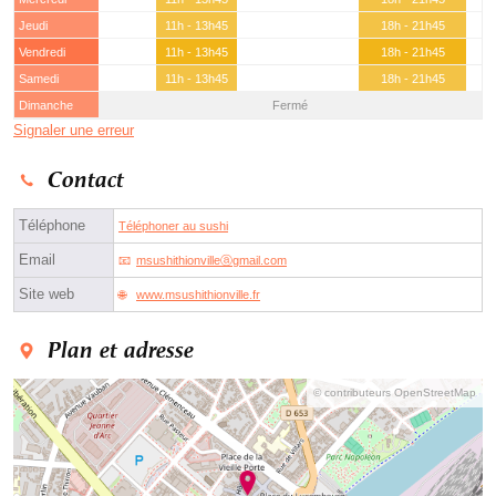
Jeudi
11h - 13h45
18h - 21h45
Vendredi
11h - 13h45
18h - 21h45
Samedi
11h - 13h45
18h - 21h45
Dimanche
Fermé
Signaler une erreur
Contact
Téléphone
Téléphoner au sushi
Email
msushithionvilleⓐgmail.com
Site web
www.msushithionville.fr
Plan et adresse
© contributeurs OpenStreetMap