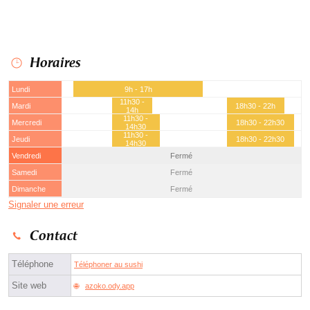
Horaires
Lundi
9h - 17h
11h30 -
Mardi
18h30 - 22h
14h
11h30 -
Mercredi
18h30 - 22h30
14h30
11h30 -
Jeudi
18h30 - 22h30
14h30
Vendredi
Fermé
Samedi
Fermé
Dimanche
Fermé
Signaler une erreur
Contact
Téléphone
Téléphoner au sushi
Site web
azoko.ody.app