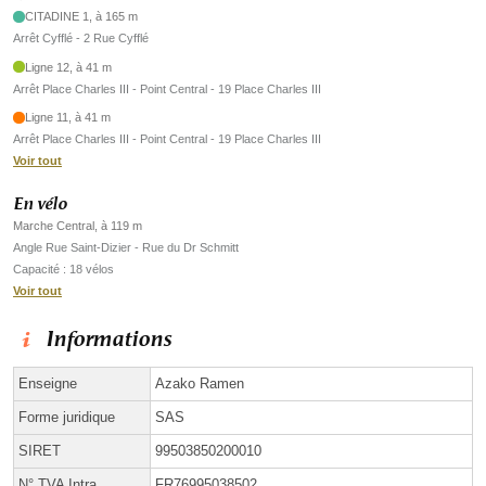
CITADINE 1, à 165 m
Arrêt Cyfflé - 2 Rue Cyfflé
Ligne 12, à 41 m
Arrêt Place Charles III - Point Central - 19 Place Charles III
Ligne 11, à 41 m
Arrêt Place Charles III - Point Central - 19 Place Charles III
Voir tout
En vélo
Marche Central, à 119 m
Angle Rue Saint-Dizier - Rue du Dr Schmitt
Capacité : 18 vélos
Voir tout
Informations
Enseigne
Azako Ramen
Forme juridique
SAS
SIRET
99503850200010
N° TVA Intra.
FR76995038502