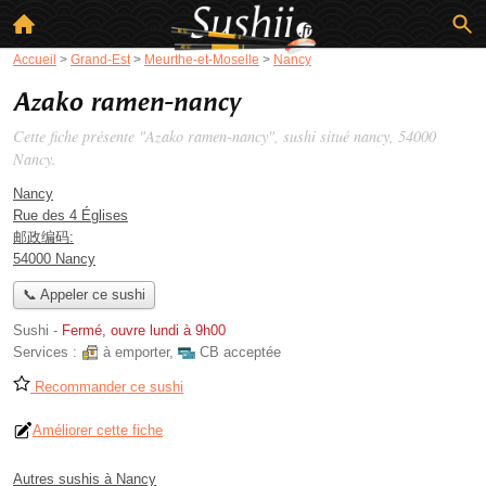
Accueil
>
Grand-Est
>
Meurthe-et-Moselle
>
Nancy
Azako ramen-nancy
Cette fiche présente "Azako ramen-nancy", sushi situé
nancy
, 54000
Nancy.
Nancy
Rue des 4 Églises
邮政编码:
54000 Nancy
📞 Appeler ce sushi
Sushi
-
Fermé, ouvre lundi à 9h00
Services :
à emporter
,
CB acceptée
Recommander ce sushi
Améliorer cette fiche
Autres sushis à Nancy