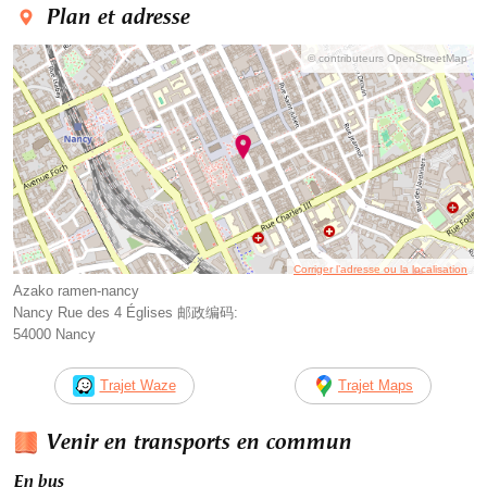
Plan et adresse
© contributeurs OpenStreetMap
Corriger l’adresse ou la localisation
Azako ramen-nancy
Nancy Rue des 4 Églises 邮政编码:
54000 Nancy
Trajet Waze
Trajet Maps
Venir en transports en commun
En bus