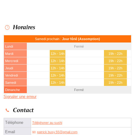
Horaires
Samedi prochain :
Jour férié (Assomption)
Lundi
Fermé
Mardi
12h - 14h
19h - 22h
Mercredi
12h - 14h
19h - 22h
Jeudi
12h - 14h
19h - 22h
Vendredi
12h - 14h
19h - 22h
Samedi
12h - 14h
19h - 22h
Dimanche
Fermé
Signaler une erreur
Contact
Téléphone
Téléphoner au sushi
Email
patrick.busy.55ⓐgmail.com