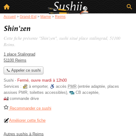
Accueil
>
Grand-Est
>
Marne
>
Reims
Shin'zen
Cette fiche présente "Shin'zen", sushi situé
place stalingrad
, 51100
Reims.
1 place Stalingrad
51100 Reims
📞 Appeler ce sushi
Sushi
-
Fermé, ouvre mardi à 12h00
Services :
à emporter
,
accès
PMR
(entrée adaptée, places
assises PMR, toilettes accessibles)
,
CB acceptée
,
commande drive
Recommander ce sushi
Améliorer cette fiche
Autres sushis à Reims