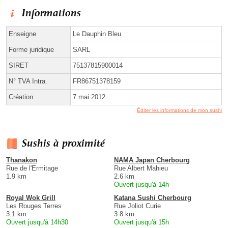
Informations
Enseigne
Le Dauphin Bleu
Forme juridique
SARL
SIRET
75137815900014
N° TVA Intra.
FR86751378159
Création
7 mai 2012
Éditer les informations de mon sushi
Sushis à proximité
Thanakon
NAMA Japan Cherbourg
Rue de l'Ermitage
Rue Albert Mahieu
1.9 km
2.6 km
Ouvert jusqu'à 14h
Royal Wok Grill
Katana Sushi Cherbourg
Les Rouges Terres
Rue Joliot Curie
3.1 km
3.8 km
Ouvert jusqu'à 14h30
Ouvert jusqu'à 15h