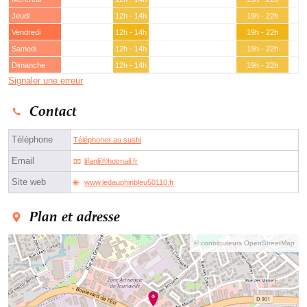
Jeudi
12h - 14h
19h - 22h
Vendredi
12h - 14h
19h - 22h
Samedi
12h - 14h
19h - 22h
Dimanche
12h - 14h
19h - 22h
Signaler une erreur
Contact
Téléphone
Téléphoner au sushi
Email
lifanliⓐhotmail.fr
Site web
www.ledauphinbleu50110.fr
Plan et adresse
© contributeurs OpenStreetMap