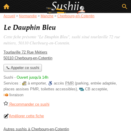
Accueil
>
Normandie
>
Manche
>
Cherbourg-en-Cotentin
Le Dauphin Bleu
Cette fiche présente "Le Dauphin Bleu", sushi situé
tourlaville 72 rue
métiers
, 50110 Cherbourg-en-Cotentin.
Tourlaville 72 Rue Métiers
50110 Cherbourg-en-Cotentin
📞 Appeler ce sushi
Sushi
-
Ouvert jusqu'à 14h
Services :
à emporter
,
accès
PMR
(parking, entrée adaptée,
places assises PMR, toilettes accessibles)
,
CB acceptée
,
livraison
Recommander ce sushi
Améliorer cette fiche
Autres sushis à Cherbourg-en-Cotentin