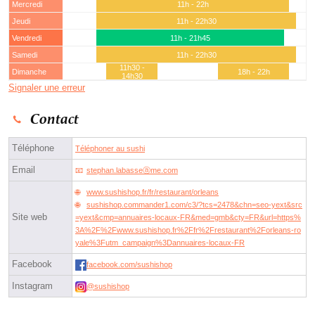
Mercredi
11h - 22h
Jeudi
11h - 22h30
Vendredi
11h - 21h45
Samedi
11h - 22h30
11h30 -
Dimanche
18h - 22h
14h30
Signaler une erreur
Contact
Téléphone
Téléphoner au sushi
Email
stephan.labasseⓐme.com
www.sushishop.fr/fr/restaurant/orleans
sushishop.commander1.com/c3/?tcs=2478&chn=seo-yext&src
Site web
=yext&cmp=annuaires-locaux-FR&med=gmb&cty=FR&url=https%
3A%2F%2Fwww.sushishop.fr%2Ffr%2Frestaurant%2Forleans-ro
yale%3Futm_campaign%3Dannuaires-locaux-FR
Facebook
facebook.com/sushishop
Instagram
@sushishop