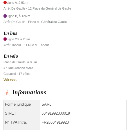
Ligne A, à 91 m
Arrêt De Gaulle - 12 Place du Général de Gaulle
Ligne B, à 126 m
Arrêt De Gaulle - Place du Général de Gaulle
En bus
Ligne 20, à 23 m
Arrêt Tabour - 11 Rue du Tabour
En vélo
Place de Gaulle, à 85 m
47 Rue Jeanne d'Arc
Capacité : 17 vélos
Voir tout
Informations
Forme juridique
SARL
SIRET
53491992300019
N° TVA Intra.
FR26534919923