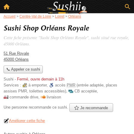
Accueil
>
Centre-Val de Loire
>
Loiret
>
Orléans
Sushi Shop Orléans Royale
Cette fiche présente "Sushi Shop Orléans Royale", sushi situé
rue royale
,
45000 Orléans.
51 Rue Royale
45000 Orléans
📞 Appeler ce sushi
Sushi
-
Fermé, ouvre demain à 11h
Services :
à emporter
,
accès
PMR
(entrée adaptée, places
assises PMR, toilettes accessibles)
,
CB acceptée
,
commande drive
,
livraison
Une personne
recommande
ce sushi.
Je recommande
Améliorer cette fiche