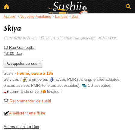
Accueil
>
Nouvelle-Aquitaine
>
Landes
>
Dax
Skiya
Cette fiche présente "Skiya", sushi situé
rue gambetta
, 40100 Dax.
10 Rue Gambetta
40100 Dax
📞 Appeler ce sushi
Sushi
-
Fermé, ouvre à 19h
Services :
à emporter
,
accès
PMR
(parking, entrée adaptée,
places assises PMR, toilettes accessibles)
,
CB acceptée
,
commande drive
,
livraison
Recommander ce sushi
Améliorer cette fiche
Autres sushis à Dax