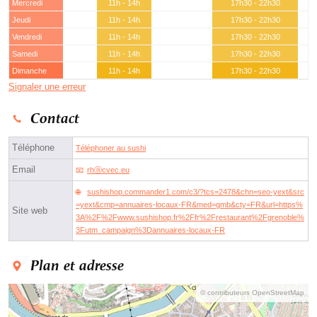
Mercredi
11h - 14h
17h30 - 22h30
Jeudi
11h - 14h
17h30 - 22h30
Vendredi
11h - 14h
17h30 - 22h30
Samedi
11h - 14h
17h30 - 22h30
Dimanche
11h - 14h
17h30 - 22h30
Signaler une erreur
Contact
Téléphone
Téléphoner au sushi
Email
rhⓐcvec.eu
sushishop.commander1.com/c3/?tcs=2478&chn=seo-yext&src
=yext&cmp=annuaires-locaux-FR&med=gmb&cty=FR&url=https%
Site web
3A%2F%2Fwww.sushishop.fr%2Ffr%2Frestaurant%2Fgrenoble%
3Futm_campaign%3Dannuaires-locaux-FR
Plan et adresse
© contributeurs OpenStreetMap