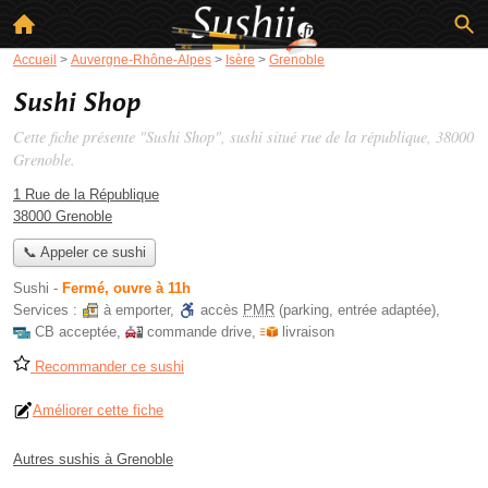
Accueil
>
Auvergne-Rhône-Alpes
>
Isère
>
Grenoble
Sushi Shop
Cette fiche présente "Sushi Shop", sushi situé
rue de la république
, 38000
Grenoble.
1 Rue de la République
38000 Grenoble
📞 Appeler ce sushi
Sushi
-
Fermé, ouvre à 11h
Services :
à emporter
,
accès
PMR
(parking, entrée adaptée)
,
CB acceptée
,
commande drive
,
livraison
Recommander ce sushi
Améliorer cette fiche
Autres sushis à Grenoble