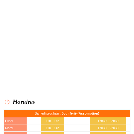
Horaires
Samedi prochain :
Jour férié (Assomption)
Lundi
11h - 14h
17h30 - 22h30
Mardi
11h - 14h
17h30 - 22h30