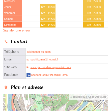
Mercredi
19h - 22h30
Jeudi
12h - 14h30
19h - 22h30
Vendredi
12h - 14h30
19h - 22h30
Samedi
12h - 14h30
19h - 22h30
Dimanche
12h - 14h30
19h - 22h30
Signaler une erreur
Contact
Téléphone
Téléphoner au sushi
Email
sushilkumarⓐhotmail.fr
Site web
www.pizzeriadiromagrenoble.com
Facebook
facebook.com/PizzeriaDiRoma
Plan et adresse
© contributeurs OpenStreetMap