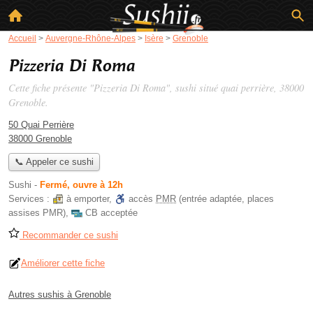
Accueil
>
Auvergne-Rhône-Alpes
>
Isère
>
Grenoble
Pizzeria Di Roma
Cette fiche présente "Pizzeria Di Roma", sushi situé
quai perrière
, 38000
Grenoble.
50 Quai Perrière
38000 Grenoble
📞 Appeler ce sushi
Sushi
-
Fermé, ouvre à 12h
Services :
à emporter
,
accès
PMR
(entrée adaptée, places
assises PMR)
,
CB acceptée
Recommander ce sushi
Améliorer cette fiche
Autres sushis à Grenoble