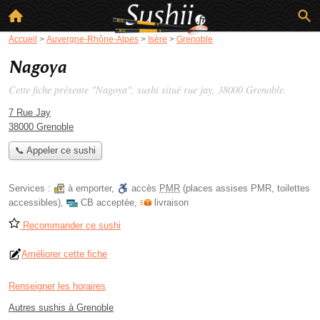
Accueil
>
Auvergne-Rhône-Alpes
>
Isère
>
Grenoble
Nagoya
Cette fiche présente "Nagoya", sushi situé
rue jay
, 38000 Grenoble.
7 Rue Jay
38000 Grenoble
📞 Appeler ce sushi
Services :
à emporter
,
accès
PMR
(places assises PMR, toilettes
accessibles)
,
CB acceptée
,
livraison
Recommander ce sushi
Améliorer cette fiche
Renseigner les horaires
Autres sushis à Grenoble