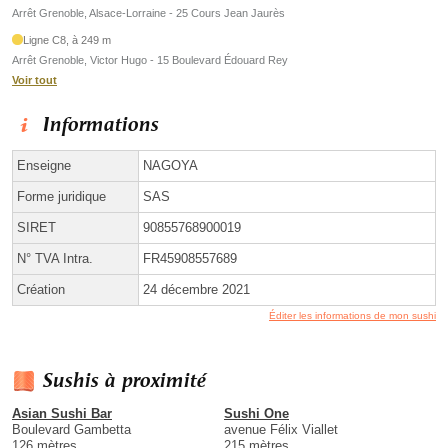
Arrêt Grenoble, Alsace-Lorraine - 25 Cours Jean Jaurès
Ligne C8, à 249 m
Arrêt Grenoble, Victor Hugo - 15 Boulevard Édouard Rey
Voir tout
Informations
Enseigne
NAGOYA
Forme juridique
SAS
SIRET
90855768900019
N° TVA Intra.
FR45908557689
Création
24 décembre 2021
Éditer les informations de mon sushi
Sushis à proximité
Asian Sushi Bar
Sushi One
Boulevard Gambetta
avenue Félix Viallet
126 mètres
215 mètres