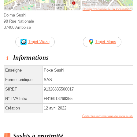
Corriger l’adresse ou la localisation
Dolma Sushi
98 Rue Nationale
37400 Amboise
Trajet Waze
Trajet Maps
Informations
Enseigne
Poke Sushi
Forme juridique
SAS
SIRET
91326835500017
N° TVA Intra.
FR16913268355
Création
12 avril 2022
Éditer les informations de mon sushi
Sushis à proximité