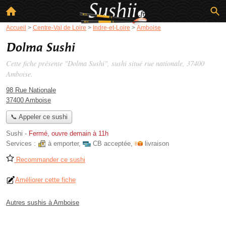
Accueil
>
Centre-Val de Loire
>
Indre-et-Loire
>
Amboise
Dolma Sushi
Cette fiche présente "Dolma Sushi", sushi situé
rue nationale
, 37400
Amboise.
98 Rue Nationale
37400 Amboise
📞 Appeler ce sushi
Sushi
-
Fermé, ouvre demain à 11h
Services :
à emporter
,
CB acceptée
,
livraison
Recommander ce sushi
Améliorer cette fiche
Autres sushis à Amboise