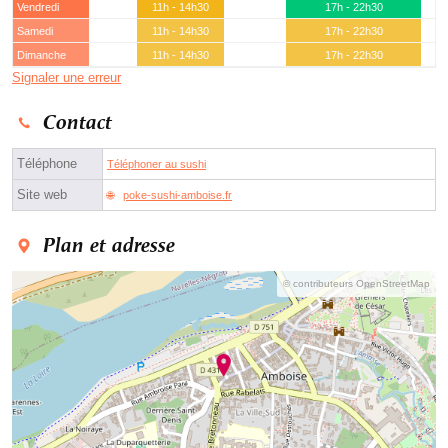
Vendredi
11h - 14h30
17h - 22h30
Samedi
11h - 14h30
17h - 22h30
Dimanche
11h - 14h30
17h - 22h30
Signaler une erreur
Contact
Téléphone
Téléphoner au sushi
Site web
poke-sushi-amboise.fr
Plan et adresse
© contributeurs OpenStreetMap