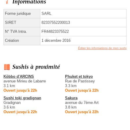
Informations
Forme juridique
SARL
SIRET
82337552200013
N° TVA Intra.
FR44823375522
Création
1 décembre 2016
Éditer les informations de mon sushi
Sushis à proximité
Kòbbo d'ARCINS
Phuket et tokyo
avenue Mirieu de Labarre
Rue de Pastissey
3.1 km
3.3 km
Ouvert jusqu'à 22h
Ouvert jusqu'à 22h
Sushi toki gradignan
Sakura
Gradignan
avenue du 7ème Art
3.6 km
3.8 km
Ouvert jusqu'à 22h
Ouvert jusqu'à 22h