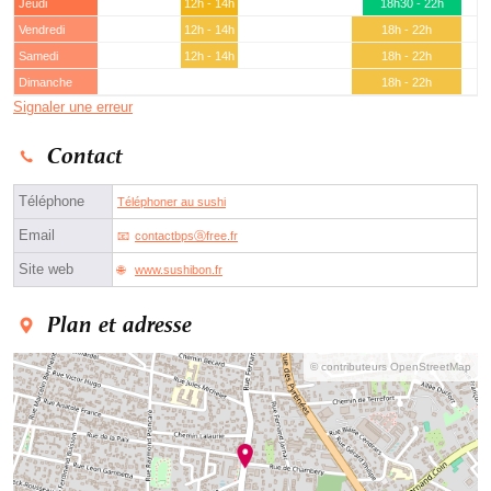
Jeudi
12h - 14h
18h30 - 22h
Vendredi
12h - 14h
18h - 22h
Samedi
12h - 14h
18h - 22h
Dimanche
18h - 22h
Signaler une erreur
Contact
Téléphone
Téléphoner au sushi
Email
contactbpsⓐfree.fr
Site web
www.sushibon.fr
Plan et adresse
© contributeurs OpenStreetMap