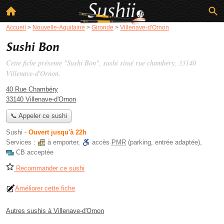
Accueil
>
Nouvelle-Aquitaine
>
Gironde
>
Villenave-d'Ornon
Sushi Bon
Cette fiche présente "Sushi Bon", sushi situé
rue chambéry
, 33140
Villenave-d'Ornon.
40 Rue Chambéry
33140 Villenave-d'Ornon
📞 Appeler ce sushi
Sushi
-
Ouvert jusqu'à 22h
Services :
à emporter
,
accès
PMR
(parking, entrée adaptée)
,
CB acceptée
Recommander ce sushi
Améliorer cette fiche
Autres sushis à Villenave-d'Ornon