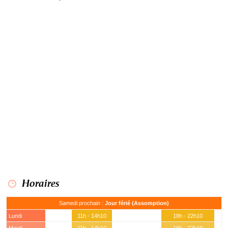
Horaires
Samedi prochain :
Jour férié (Assomption)
Lundi
11h - 14h10
18h - 22h10