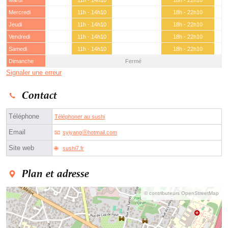
Mardi
11h - 14h10
18h - 22h10
Mercredi
11h - 14h10
18h - 22h10
Jeudi
11h - 14h10
18h - 22h10
Vendredi
11h - 14h10
18h - 22h10
Samedi
11h - 14h10
18h - 22h10
Dimanche
Fermé
Signaler une erreur
Contact
Téléphone
Téléphoner au sushi
Email
syiyangⓐhotmail.com
Site web
sushi7.fr
Plan et adresse
© contributeurs OpenStreetMap