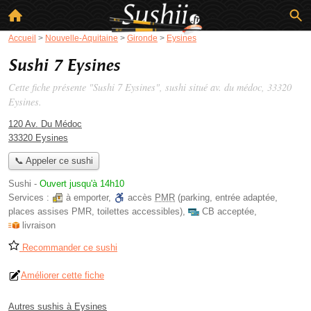
Accueil
>
Nouvelle-Aquitaine
>
Gironde
>
Eysines
Sushi 7 Eysines
Cette fiche présente "Sushi 7 Eysines", sushi situé
av. du médoc
, 33320
Eysines.
120 Av. Du Médoc
33320 Eysines
📞 Appeler ce sushi
Sushi
-
Ouvert jusqu'à 14h10
Services :
à emporter
,
accès
PMR
(parking, entrée adaptée,
places assises PMR, toilettes accessibles)
,
CB acceptée
,
livraison
Recommander ce sushi
Améliorer cette fiche
Autres sushis à Eysines