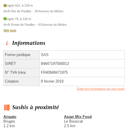
Ligne 422, à 129 m
Arrêt Rte de Pauillac - 39 Avenue du Médoc
Ligne 70, à 132 m
Arrêt Route de Pauillac - 43 Avenue du Médoc
Voir tout
Informations
Forme juridique
SAS
SIRET
84847197500013
N° TVA Intra.
FR40848471975
Création
8 février 2019
Éditer les informations de mon sushi
Sushis à proximité
Arigato
Asian Mix Food
Bruges
Le Bouscat
1.2 km
2.5 km