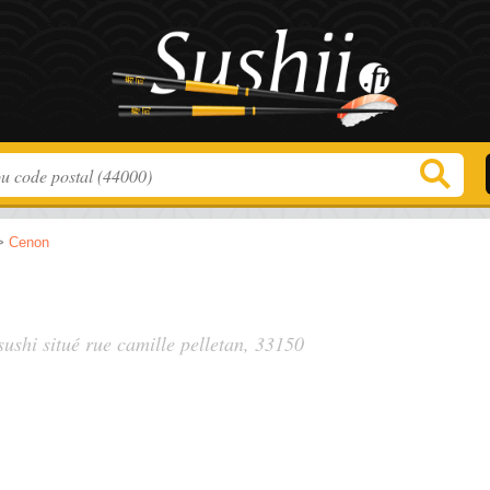
>
Cenon
sushi situé
rue camille pelletan
, 33150