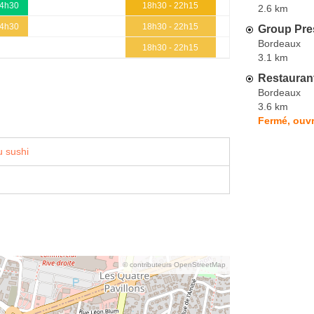
14h30
18h30 - 22h15
2.6 km
14h30
18h30 - 22h15
Group Pre
Bordeaux
18h30 - 22h15
3.1 km
Restauran
Bordeaux
3.6 km
Fermé, ouvr
 sushi
© contributeurs OpenStreetMap