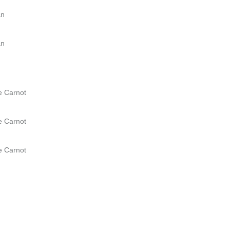
an
an
e Carnot
e Carnot
e Carnot