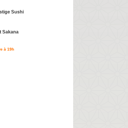
stige Sushi
t Sakana
e à 19h