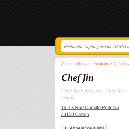
Accueil
>
Nouvelle-Aquitaine
>
Gironde
Chef Jin
Cette fiche présente "Chef Jin", 
Cenon.
16 Bis Rue Camille Pelletan
33150 Cenon
📞 Appeler ce sushi