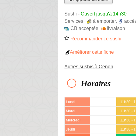
Sushi
-
Ouvert jusqu'à 14h30
Services :
à emporter
,
accè
CB acceptée
,
livraison
Recommander ce sushi
Améliorer cette fiche
Autres sushis à Cenon
Horaires
Lundi
11h30 - 
Mardi
11h30 - 
Mercredi
11h30 - 
Jeudi
11h30 - 