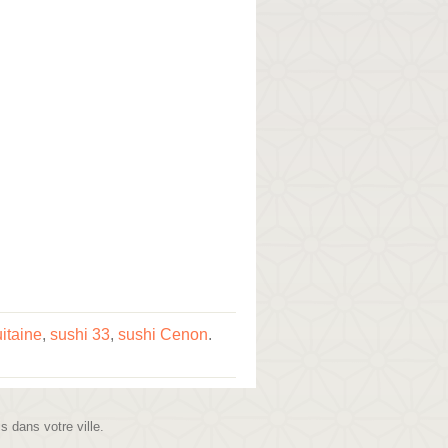
itaine
,
sushi 33
,
sushi Cenon
.
is dans votre ville.