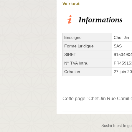
Voir tout
Informations
Enseigne
Chef Jin
Forme juridique
SAS
SIRET
9153490
N° TVA Intra.
FR45915
Création
27 juin 2
Cette page "Chef Jin Rue Camille P
Sushii.fr est le gu