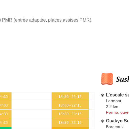
s
PMR
(entrée adaptée, places assises PMR)
,
Sush
L’escale s
14h30
18h30 - 22h15
Lormont
14h30
18h30 - 22h15
2.2 km
Fermé, ouvr
14h30
18h30 - 22h15
Osakyo Su
14h30
18h30 - 22h15
Bordeaux