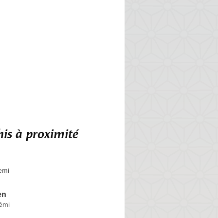
is à proximité
emi
en
émi