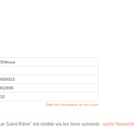
 Shibuya
9800015
902898
010
Éditer les informations de mon sushi
 Saint-Rémi" est visible via les liens suivants :
sushi Nouvell