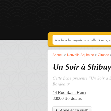
Accueil
>
Nouvelle-Aquitaine
>
Gironde
Un Soir à Shibu
Cette fiche présente "Un Soir à 
Bordeaux.
44 Rue Saint-Rémi
33000 Bordeaux
📞 Appeler ce sushi