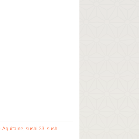
e-Aquitaine
,
sushi 33
,
sushi