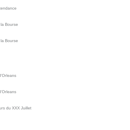
ntendance
 la Bourse
 la Bourse
d'Orleans
d’Orleans
rs du XXX Juillet