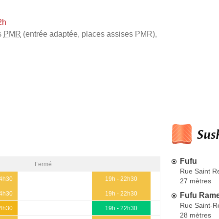
2h
s
PMR
(entrée adaptée, places assises PMR)
,
Sush
Fufu
Fermé
Rue Saint R
14h30
19h - 22h30
27 mètres
14h30
19h - 22h30
Fufu Ram
Rue Saint-R
14h30
19h - 22h30
28 mètres