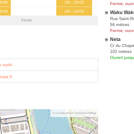
14h30
19h - 22h30
Fermé, ouvr
14h30
19h - 22h30
Waku Wak
Rue Saint-R
Fermé
56 mètres
Fermé, ouvr
Neta
Cr du Chap
102 mètres
Ouvert jusqu
 sushi
buya.fr
© contributeurs OpenStreetMap