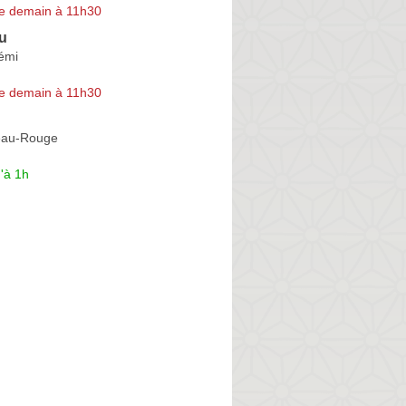
e demain à 11h30
u
émi
e demain à 11h30
eau-Rouge
'à 1h