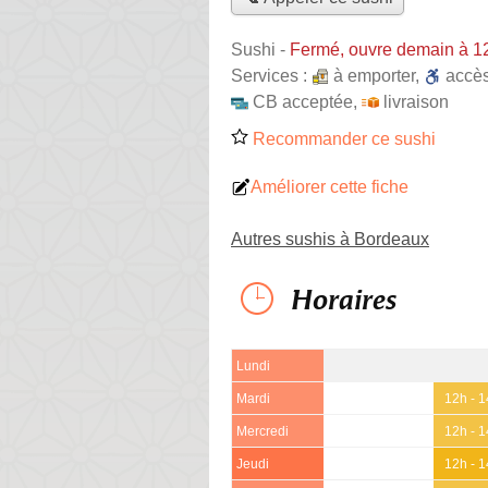
Sushi
-
Fermé, ouvre demain à 1
Services :
à emporter
,
accè
CB acceptée
,
livraison
Recommander ce sushi
Améliorer cette fiche
Autres sushis à Bordeaux
Horaires
Lundi
Mardi
12h - 
Mercredi
12h - 
Jeudi
12h - 