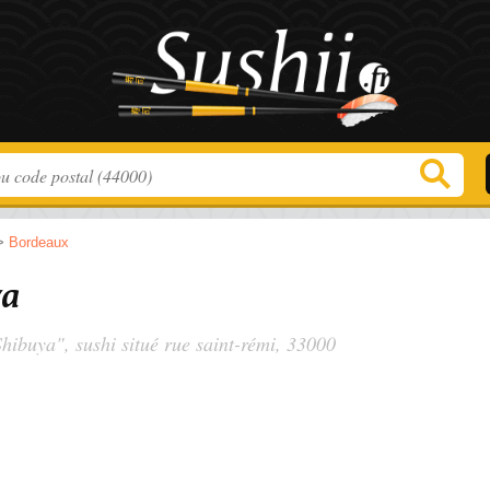
>
Bordeaux
ya
Shibuya", sushi situé
rue saint-rémi
, 33000