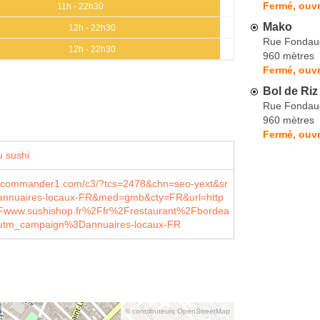
Fermé, ouvr
11h - 22h30
Mako
12h - 22h30
Rue Fondau
12h - 22h30
960 mètres
Fermé, ouvr
Bol de Riz
Rue Fondau
960 mètres
Fermé, ouvr
 sushi
.commander1.com/c3/?tcs=2478&chn=seo-yext&sr
annuaires-locaux-FR&med=gmb&cty=FR&url=http
ww.sushishop.fr%2Ffr%2Frestaurant%2Fbordea
Futm_campaign%3Dannuaires-locaux-FR
© contributeurs OpenStreetMap