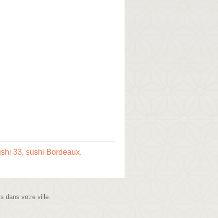
shi 33
,
sushi Bordeaux
.
is dans votre ville.