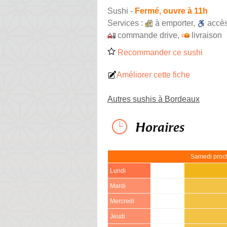
Sushi
-
Fermé, ouvre à 11h
Services :
à emporter
,
accè
commande drive
,
livraison
Recommander ce sushi
Améliorer cette fiche
Autres sushis à Bordeaux
Horaires
Samedi proch
Lundi
Mardi
Mercredi
Jeudi