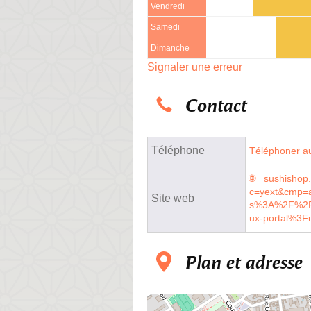
Vendredi
Samedi
Dimanche
Signaler une erreur
Contact
Téléphone
Téléphoner au
sushishop
c=yext&cmp=
Site web
s%3A%2F%2Fw
ux-portal%3
Plan et adresse