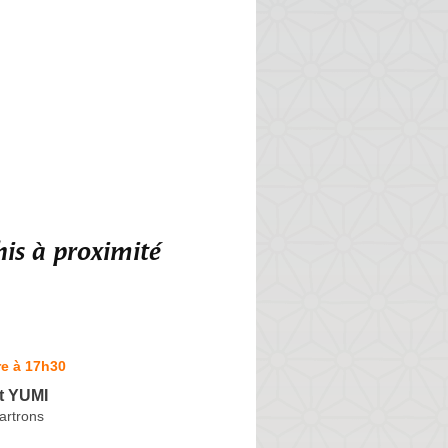
is à proximité
re à 17h30
t YUMI
artrons