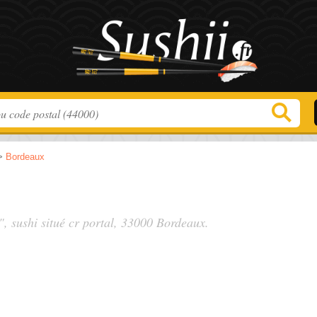
>
Bordeaux
", sushi situé
cr portal
, 33000 Bordeaux.