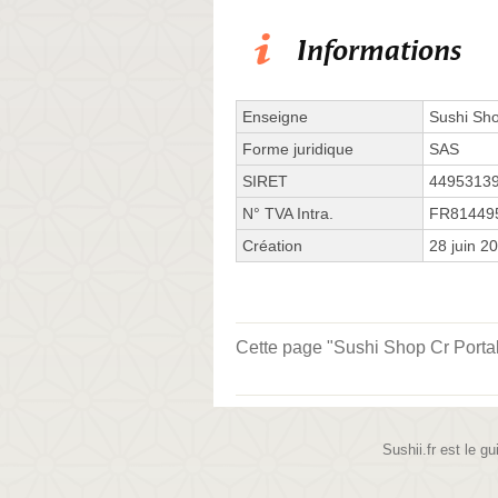
Informations
Enseigne
Sushi Sh
Forme juridique
SAS
SIRET
4495313
N° TVA Intra.
FR81449
Création
28 juin 2
Cette page "Sushi Shop Cr Portal" 
Sushii.fr est le gu