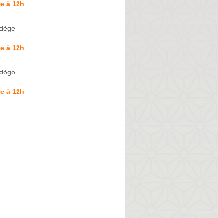
e à 12h
dège
e à 12h
dège
e à 12h