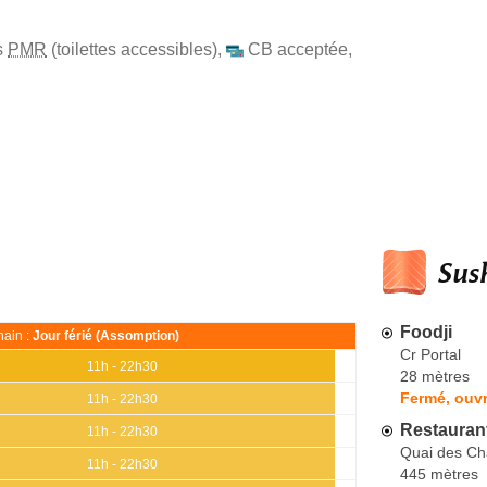
s
PMR
(toilettes accessibles)
,
CB acceptée
,
Sush
Foodji
ain :
Jour férié (Assomption)
Cr Portal
11h - 22h30
28 mètres
Fermé, ouv
11h - 22h30
Restauran
11h - 22h30
Quai des Ch
11h - 22h30
445 mètres