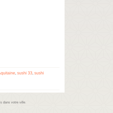
Aquitaine
,
sushi 33
,
sushi
is dans votre ville.