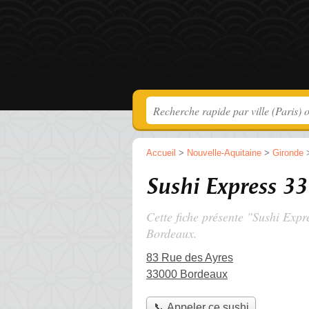
Accueil
>
Nouvelle-Aquitaine
>
Gironde
Sushi Express 33
Cette fiche présente "Sushi Expr
Bordeaux.
83 Rue des Ayres
33000 Bordeaux
📞 Appeler ce sushi