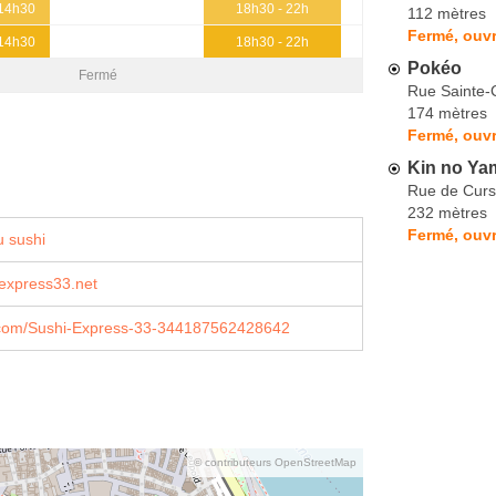
 14h30
18h30 - 22h
112 mètres
Fermé, ouvr
 14h30
18h30 - 22h
Pokéo
Fermé
Rue Sainte-
174 mètres
Fermé, ouvr
Kin no Ya
Rue de Curs
232 mètres
Fermé, ouvr
 sushi
express33.net
com/Sushi-Express-33-344187562428642
© contributeurs OpenStreetMap