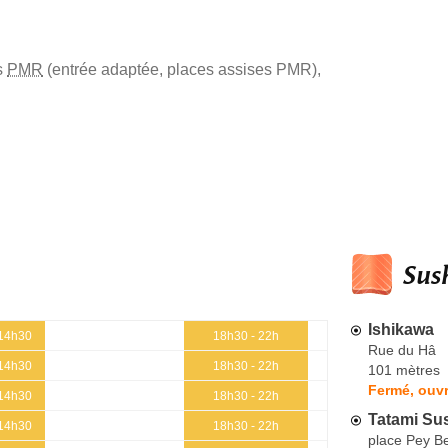
s
PMR
(entrée adaptée, places assises PMR)
,
Sush
Ishikawa
 14h30
18h30 - 22h
Rue du Hâ
 14h30
18h30 - 22h
101 mètres
Fermé, ouvr
 14h30
18h30 - 22h
Tatami Su
 14h30
18h30 - 22h
place Pey B