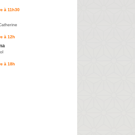
e à 11h30
Catherine
e à 12h
ma
ol
e à 18h