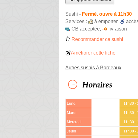
Sushi
-
Fermé, ouvre à 11h30
Services :
à emporter
,
accè
CB acceptée
,
livraison
Recommander ce sushi
Améliorer cette fiche
Autres sushis à Bordeaux
Horaires
Lundi
11h30 -
Mardi
11h30 -
Mercredi
11h30 -
Jeudi
11h30 -