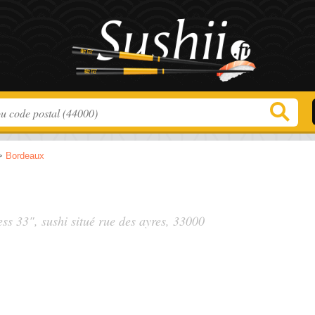
>
Bordeaux
ess 33", sushi situé
rue des ayres
, 33000