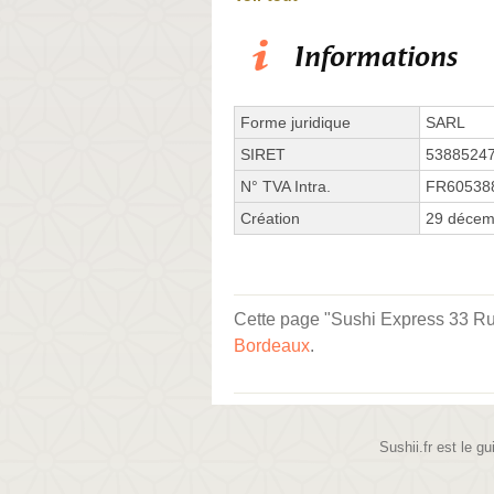
Informations
Forme juridique
SARL
SIRET
5388524
N° TVA Intra.
FR60538
Création
29 décem
Cette page "Sushi Express 33 Rue 
Bordeaux
.
Sushii.fr est le gu