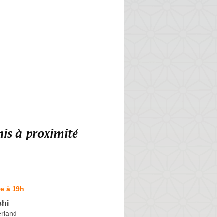
is à proximité
e à 19h
shi
erland