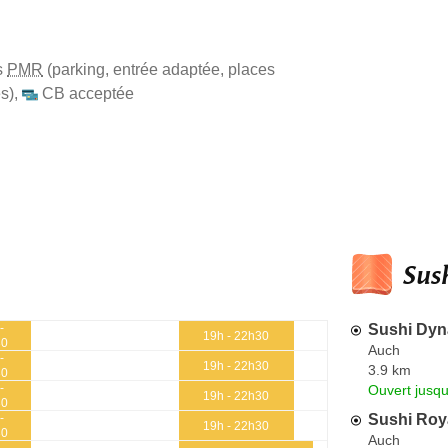
s
PMR
(parking, entrée adaptée, places
s)
,
CB acceptée
Sush
Sushi Dyn
-
19h - 22h30
30
Auch
-
19h - 22h30
3.9 km
30
-
Ouvert jusqu
19h - 22h30
30
Sushi Roy
-
19h - 22h30
30
Auch
-