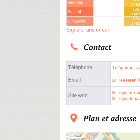
Vendredi
14h
12h 
Samedi
14h
12h 
Dimanche
14h
Signaler une erreur
Contact
Téléphone
Téléphoner au
Email
reeserenⓐ
royal-de-pa
Site web
royaldepav
Plan et adresse