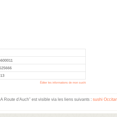
6600011
625666
013
Éditer les informations de mon sushi
Route d'Auch" est visible via les liens suivants :
sushi Occita