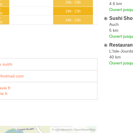
19h - 23h
4.6 km
30
-
Ouvert jusqu
19h - 23h
30
Sushi Sh
-
19h - 23h
30
Auch
5 km
Ouvert jusqu
Restauran
L'Isle-Jourd
40 km
Ouvert jusqu
 sushi
hotmail.com
vie.fr
ie.fr
© contributeurs OpenStreetMap