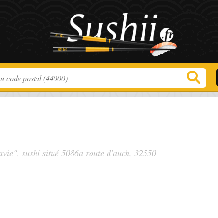
avie", sushi situé
5086a route d'auch
, 32550