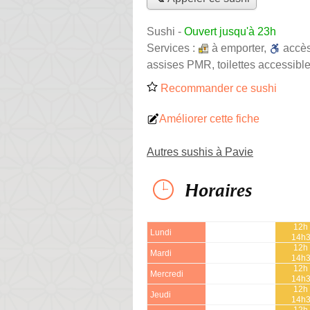
Sushi
-
Ouvert jusqu'à 23h
Services :
à emporter
,
accè
assises PMR, toilettes accessible
Recommander ce sushi
Améliorer cette fiche
Autres sushis à Pavie
Horaires
12h 
Lundi
14h
12h 
Mardi
14h
12h 
Mercredi
14h
12h 
Jeudi
14h
12h 