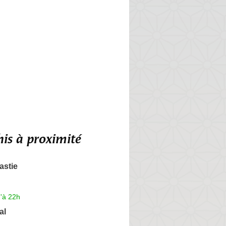
is à proximité
astie
'à 22h
al