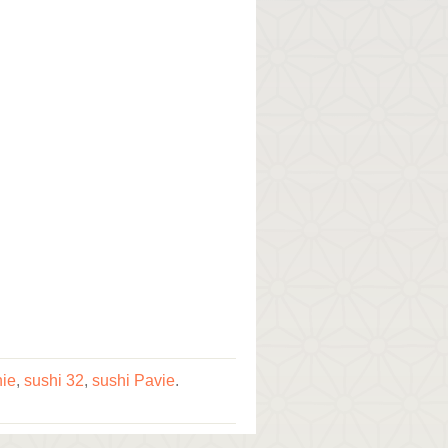
nie
,
sushi 32
,
sushi Pavie
.