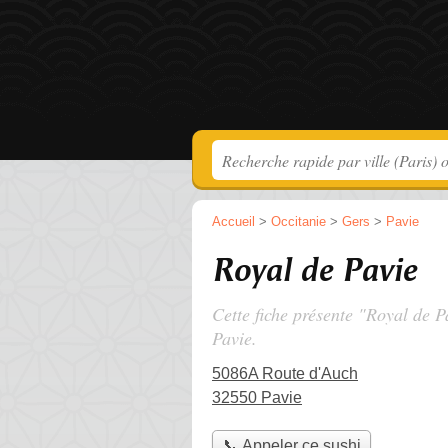
Accueil
>
Occitanie
>
Gers
>
Pavie
Royal de Pavie
Cette fiche présente "Royal de P
Pavie.
5086A Route d'Auch
32550 Pavie
📞 Appeler ce sushi