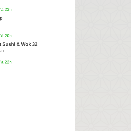
'à 23h
op
'à 20h
t Sushi & Wok 32
ain
'à 22h