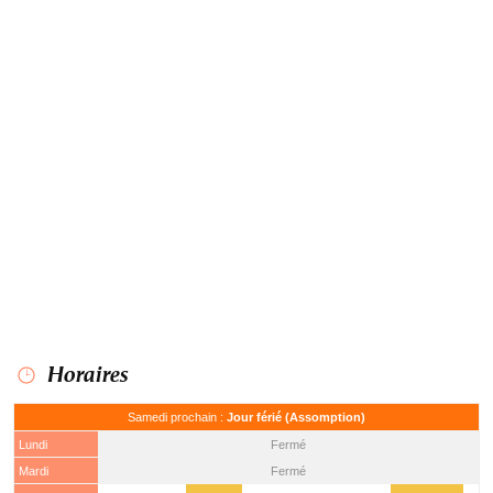
Horaires
Samedi prochain :
Jour férié (Assomption)
Lundi
Fermé
Mardi
Fermé