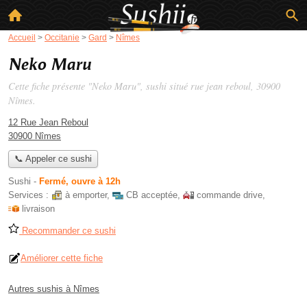
Accueil
>
Occitanie
>
Gard
>
Nîmes
Neko Maru
Cette fiche présente "Neko Maru", sushi situé
rue jean reboul
, 30900
Nîmes.
12 Rue Jean Reboul
30900 Nîmes
📞 Appeler ce sushi
Sushi
-
Fermé, ouvre à 12h
Services :
à emporter
,
CB acceptée
,
commande drive
,
livraison
Recommander ce sushi
Améliorer cette fiche
Autres sushis à Nîmes