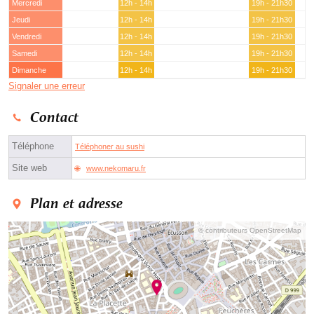
Mercredi
12h - 14h
19h - 21h30
Jeudi
12h - 14h
19h - 21h30
Vendredi
12h - 14h
19h - 21h30
Samedi
12h - 14h
19h - 21h30
Dimanche
12h - 14h
19h - 21h30
Signaler une erreur
Contact
Téléphone
Téléphoner au sushi
Site web
www.nekomaru.fr
Plan et adresse
© contributeurs OpenStreetMap