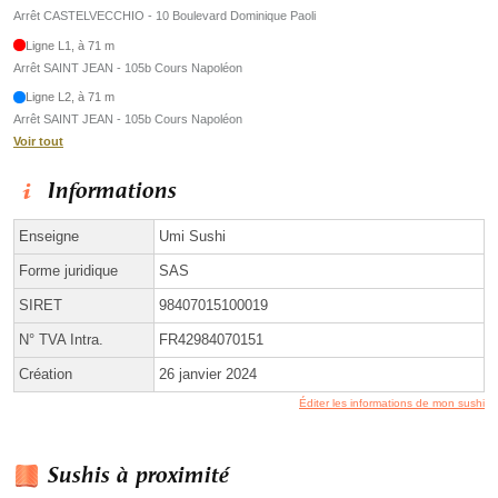
Arrêt CASTELVECCHIO - 10 Boulevard Dominique Paoli
Ligne L1, à 71 m
Arrêt SAINT JEAN - 105b Cours Napoléon
Ligne L2, à 71 m
Arrêt SAINT JEAN - 105b Cours Napoléon
Voir tout
Informations
Enseigne
Umi Sushi
Forme juridique
SAS
SIRET
98407015100019
N° TVA Intra.
FR42984070151
Création
26 janvier 2024
Éditer les informations de mon sushi
Sushis à proximité