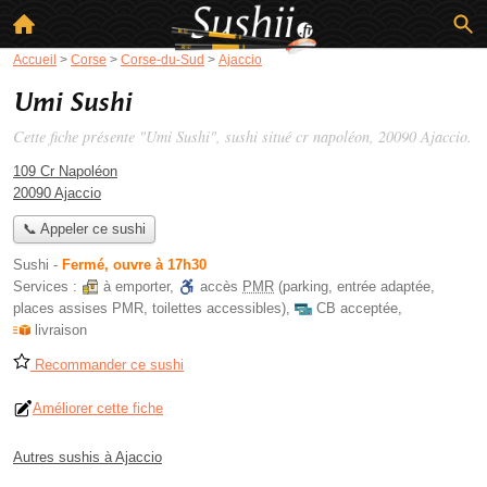
Accueil
>
Corse
>
Corse-du-Sud
>
Ajaccio
Umi Sushi
Cette fiche présente "Umi Sushi", sushi situé
cr napoléon
, 20090 Ajaccio.
109 Cr Napoléon
20090 Ajaccio
📞 Appeler ce sushi
Sushi
-
Fermé, ouvre à 17h30
Services :
à emporter
,
accès
PMR
(parking, entrée adaptée,
places assises PMR, toilettes accessibles)
,
CB acceptée
,
livraison
Recommander ce sushi
Améliorer cette fiche
Autres sushis à Ajaccio