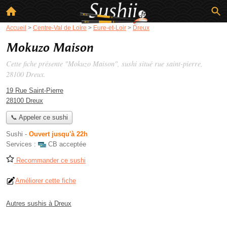
Accueil
>
Centre-Val de Loire
>
Eure-et-Loir
>
Dreux
Mokuzo Maison
Cette fiche présente "Mokuzo Maison", sushi situé
rue saint-pierre
,
28100 Dreux.
19 Rue Saint-Pierre
28100 Dreux
📞 Appeler ce sushi
Sushi
-
Ouvert jusqu'à 22h
Services :
CB acceptée
Recommander ce sushi
Améliorer cette fiche
Autres sushis à Dreux