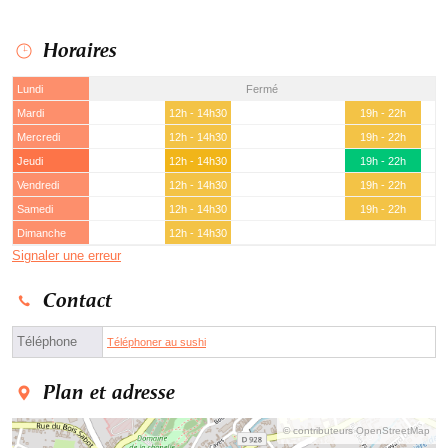
Horaires
Lundi
Fermé
Mardi
12h - 14h30
19h - 22h
Mercredi
12h - 14h30
19h - 22h
Jeudi
12h - 14h30
19h - 22h
Vendredi
12h - 14h30
19h - 22h
Samedi
12h - 14h30
19h - 22h
Dimanche
12h - 14h30
Signaler une erreur
Contact
Téléphone
Téléphoner au sushi
Plan et adresse
© contributeurs OpenStreetMap