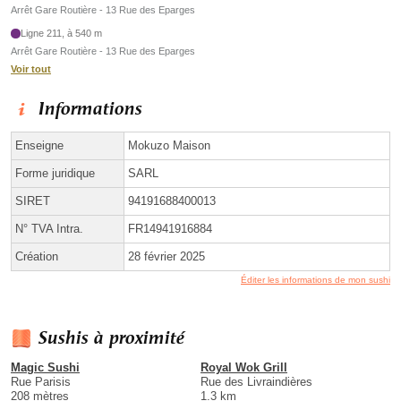
Arrêt Gare Routière - 13 Rue des Eparges
Ligne 211, à 540 m
Arrêt Gare Routière - 13 Rue des Eparges
Voir tout
Informations
Enseigne
Mokuzo Maison
Forme juridique
SARL
SIRET
94191688400013
N° TVA Intra.
FR14941916884
Création
28 février 2025
Éditer les informations de mon sushi
Sushis à proximité
Magic Sushi
Royal Wok Grill
Rue Parisis
Rue des Livraindières
208 mètres
1.3 km