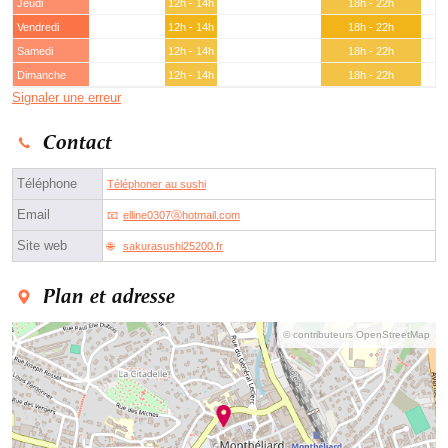
Jeudi
12h - 14h
18h - 22h
Vendredi
12h - 14h
18h - 22h
Samedi
12h - 14h
18h - 22h
Dimanche
12h - 14h
18h - 22h
Signaler une erreur
Contact
Téléphone
Téléphoner au sushi
Email
elline0307ⓐhotmail.com
Site web
sakurasushi25200.fr
Plan et adresse
© contributeurs OpenStreetMap