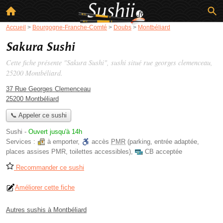
Accueil
>
Bourgogne-Franche-Comté
>
Doubs
>
Montbéliard
Sakura Sushi
Cette fiche présente "Sakura Sushi", sushi situé
rue georges clemenceau
,
25200 Montbéliard.
37 Rue Georges Clemenceau
25200 Montbéliard
📞 Appeler ce sushi
Sushi
-
Ouvert jusqu'à 14h
Services :
à emporter
,
accès
PMR
(parking, entrée adaptée,
places assises PMR, toilettes accessibles)
,
CB acceptée
Recommander ce sushi
Améliorer cette fiche
Autres sushis à Montbéliard