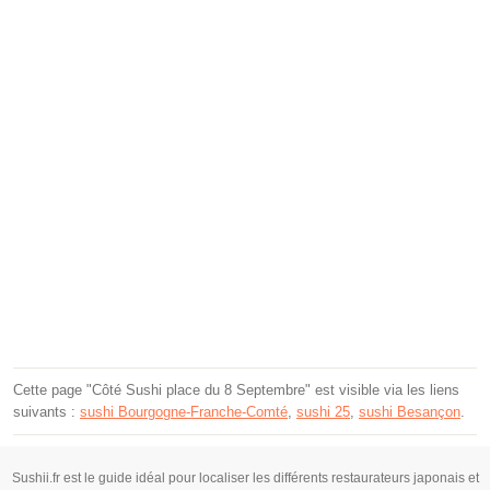
Cette page "Côté Sushi place du 8 Septembre" est visible via les liens
suivants :
sushi Bourgogne-Franche-Comté
,
sushi 25
,
sushi Besançon
.
Sushii.fr est le guide idéal pour localiser les différents restaurateurs japonais et