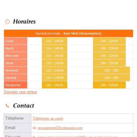
Horaires
Samedi prochain :
Jour férié (Assomption)
Lundi
11h - 14h30
18h - 22h30
Mardi
11h - 14h30
18h - 22h30
Mercredi
11h - 14h30
18h - 22h30
Jeudi
11h - 14h30
18h - 22h30
Vendredi
11h - 14h30
18h - 23h
Samedi
11h - 14h30
18h - 23h
Dimanche
11h - 14h30
18h - 22h30
Signaler une erreur
Contact
Téléphone
Téléphoner au sushi
Email
recrutement2ⓐcotesushi.com