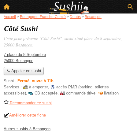
Accueil
>
Bourgogne-Franche-Comté
>
Doubs
>
Besançon
Côté Sushi
Cette fiche présente "Côté Sushi", sushi situé
place du 8 septembre
,
25000 Besançon.
7 place du 8 Septembre
25000 Besançon
📞 Appeler ce sushi
Sushi
-
Fermé, ouvre à 11h
Services :
à emporter
,
accès
PMR
(parking, toilettes
accessibles)
,
CB acceptée
,
commande drive
,
livraison
Recommander ce sushi
Améliorer cette fiche
Autres sushis à Besançon