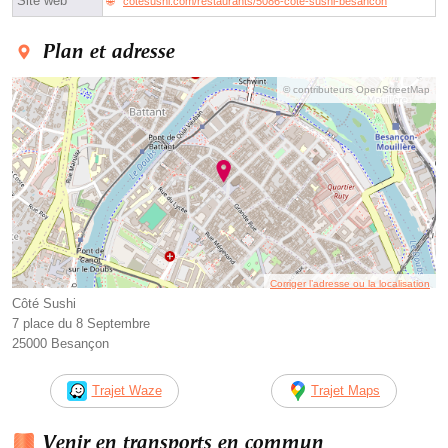
Site web
cotesushi.com/restaurants/5086-cote-sushi-besancon
Plan et adresse
© contributeurs OpenStreetMap
Corriger l’adresse ou la localisation
Côté Sushi
7 place du 8 Septembre
25000 Besançon
Trajet Waze
Trajet Maps
Venir en transports en commun