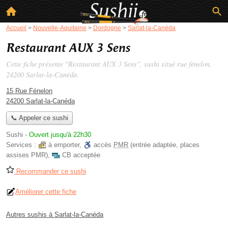
Accueil
>
Nouvelle-Aquitaine
>
Dordogne
>
Sarlat-la-Canéda
Restaurant AUX 3 Sens
Cette fiche présente "Restaurant AUX 3 Sens", sushi situé
rue fénelon
,
24200 Sarlat-la-Canéda.
15 Rue Fénelon
24200 Sarlat-la-Canéda
📞 Appeler ce sushi
Sushi
-
Ouvert jusqu'à 22h30
Services :
à emporter
,
accès
PMR
(entrée adaptée, places
assises PMR)
,
CB acceptée
Recommander ce sushi
Améliorer cette fiche
Autres sushis à Sarlat-la-Canéda