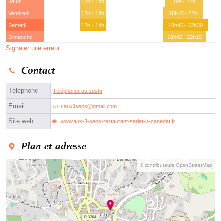
Jeudi
12h - 14h
19h - 22h
Vendredi
12h - 14h
18h45 - 22h
Samedi
12h - 14h
18h45 - 22h30
Dimanche
18h45 - 22h15
Signaler une erreur
Contact
Téléphone
Téléphoner au sushi
Email
r.aux3sensⓐgmail.com
Site web
www.aux-3-sens-restaurant-sarlat-la-canedat.fr
Plan et adresse
© contributeurs OpenStreetMap