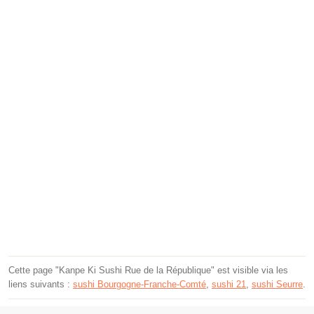
Cette page "Kanpe Ki Sushi Rue de la République" est visible via les
liens suivants :
sushi Bourgogne-Franche-Comté
,
sushi 21
,
sushi Seurre
.