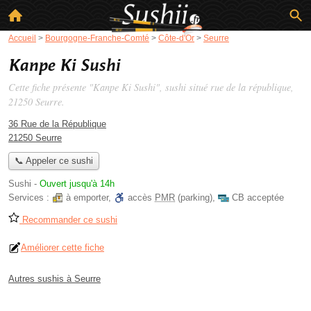
Accueil
>
Bourgogne-Franche-Comté
>
Côte-d'Or
>
Seurre
Kanpe Ki Sushi
Cette fiche présente "Kanpe Ki Sushi", sushi situé
rue de la république
,
21250 Seurre.
36 Rue de la République
21250 Seurre
📞 Appeler ce sushi
Sushi
-
Ouvert jusqu'à 14h
Services :
à emporter
,
accès
PMR
(parking)
,
CB acceptée
Recommander ce sushi
Améliorer cette fiche
Autres sushis à Seurre