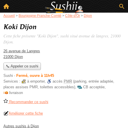
Accueil
>
Bourgogne-Franche-Comté
>
Côte-d'Or
>
Dijon
Koki Dijon
Cette fiche présente "Koki Dijon", sushi situé
avenue de langres
, 21000
Dijon.
26 avenue de Langres
21000 Dijon
📞 Appeler ce sushi
Sushi
-
Fermé, ouvre à 11h45
Services :
à emporter
,
accès
PMR
(parking, entrée adaptée,
places assises PMR, toilettes accessibles)
,
CB acceptée
,
livraison
Recommander ce sushi
Améliorer cette fiche
Autres sushis à Dijon