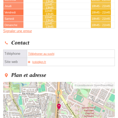
13h45
11h45 -
Jeudi
18h45 - 21h45
13h45
11h45 -
Vendredi
18h45 - 21h45
13h45
11h45 -
Samedi
18h45 - 21h45
13h45
11h45 -
Dimanche
18h45 - 21h45
13h45
Signaler une erreur
Contact
Téléphone
Téléphoner au sushi
Site web
kokidijon.fr
Plan et adresse
© contributeurs OpenStreetMap