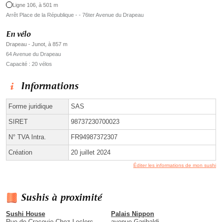
Ligne 106, à 501 m
Arrêt Place de la République - - 76ter Avenue du Drapeau
En vélo
Drapeau - Junot, à 857 m
64 Avenue du Drapeau
Capacité : 20 vélos
Informations
Forme juridique
SAS
SIRET
98737230700023
N° TVA Intra.
FR94987372307
Création
20 juillet 2024
Éditer les informations de mon sushi
Sushis à proximité
Sushi House
Palais Nippon
Rue de Cracovie Chez Leclerc
avenue Garibaldi