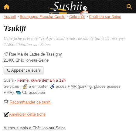
Accueil
>
Bourgogne-Franche-Comté
>
Côte-d'Or
>
Châtillon-sur-Seine
Tsukiji
Cette fiche présente "Tsukiji", sushi situé
rue ma de lattre de tassigny
,
21400 Châtillon-sur-Seine.
47 Rue Ma de Lattre de Tassigny
21400 Châtillon-sur-Seine
📞 Appeler ce sushi
Sushi
-
Fermé, ouvre demain à 12h
Services :
à emporter
,
accès
PMR
(parking, places assises
PMR)
,
CB acceptée
Recommander ce sushi
Améliorer cette fiche
Autres sushis à Châtillon-sur-Seine