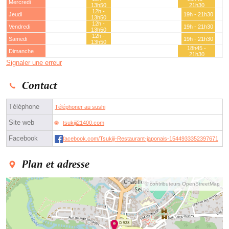
Mercredi
13h50
21h30
12h -
Jeudi
19h - 21h30
13h50
12h -
Vendredi
19h - 21h30
13h50
12h -
Samedi
19h - 21h30
13h50
18h45 -
Dimanche
21h30
Signaler une erreur
Contact
Téléphone
Téléphoner au sushi
Site web
tsukiji21400.com
Facebook
facebook.com/Tsukiji-Restaurant-japonais-1544933352397671
Plan et adresse
© contributeurs OpenStreetMap