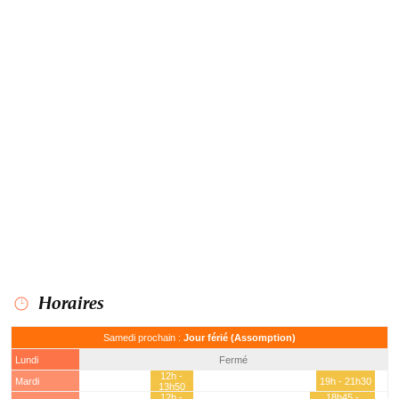
Horaires
Samedi prochain :
Jour férié (Assomption)
Lundi
Fermé
12h -
Mardi
19h - 21h30
13h50
12h -
18h45 -