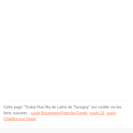
Cette page "Tsukiji Rue Ma de Lattre de Tassigny" est visible via les
liens suivants :
sushi Bourgogne-Franche-Comté
,
sushi 21
,
sushi
Châtillon-sur-Seine
.