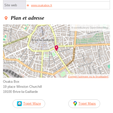
Site web
www.osakabox.fr
Plan et adresse
© contributeurs OpenStreetMap
Corriger l’adresse ou la localisation
Osaka Box
19 place Winston Churchill
19100 Brive-la-Gaillarde
Trajet Waze
Trajet Maps