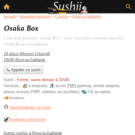
Accueil
>
Nouvelle-Aquitaine
>
Corrèze
>
Brive-la-Gaillarde
Osaka Box
Cette fiche présente "Osaka Box", sushi situé
place winston churchill
,
19100 Brive-la-Gaillarde.
19 place Winston Churchill
19100 Brive-la-Gaillarde
📞 Appeler ce sushi
Sushi
-
Fermé, ouvre demain à 11h30
Services :
à emporter
,
accès
PMR
(parking, entrée adaptée,
places assises PMR, toilettes accessibles)
,
CB acceptée
,
livraison
Recommander ce sushi
Améliorer cette fiche
Autres sushis à Brive-la-Gaillarde