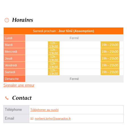
Horaires
Samedi prochain :
Jour férié (Assomption)
Lundi
Fermé
12h -
Mardi
19h - 21h30
13h30
12h -
Mercredi
19h - 21h30
13h30
12h -
Jeudi
19h - 21h30
13h30
12h -
Vendredi
19h - 21h30
13h30
12h -
Samedi
19h - 21h30
13h30
Dimanche
Fermé
Signaler une erreur
Contact
Téléphone
Téléphoner au sushi
Email
norbert.lorhoⓐwanadoo.fr