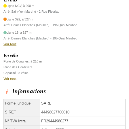
En bus
Ligne NCV, à 200 m
Arrêt Saint-Yon Marché - 2 Rue Fleuriau
Ligne 392, à 327 m
Arrêt Dames Blanches (Maubec) - 19b Quai Maubec
Ligne 16, à 327 m
Arrêt Dames Blanches (Maubec) - 19b Quai Maubec
Voir tout
En vélo
Porte de Cougnes, à 216 m
Place des Cordeliers
Capacité : 8 vélos
Voir tout
Informations
Forme juridique
SARL
SIRET
44498627700010
N° TVA Intra.
FR29444986277