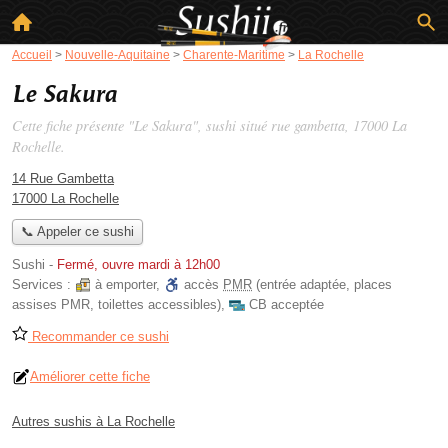
Accueil
>
Nouvelle-Aquitaine
>
Charente-Maritime
>
La Rochelle
Le Sakura
Cette fiche présente "Le Sakura", sushi situé
rue gambetta
, 17000 La
Rochelle.
14 Rue Gambetta
17000 La Rochelle
📞 Appeler ce sushi
Sushi
-
Fermé, ouvre mardi à 12h00
Services :
à emporter
,
accès
PMR
(entrée adaptée, places
assises PMR, toilettes accessibles)
,
CB acceptée
Recommander ce sushi
Améliorer cette fiche
Autres sushis à La Rochelle