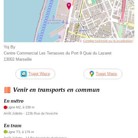
Corriger l’adresse ou la localisation
Yoj By
Centre Commercial Les Terrasses du Port 9 Quai du Lazaret
13002 Marseille
Trajet Waze
Trajet Maps
Venir en transports en commun
En métro
Ligne M2, à 338 m
Arrêt Joliette - 123b Rue de l'eveche
En tram
Ligne T3, à 176 m
Arrêt Joliette - 14 Boulevard de dunkerque