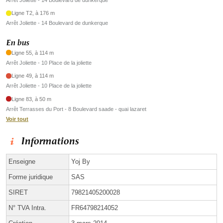
Ligne T2, à 176 m
Arrêt Joliette - 14 Boulevard de dunkerque
En bus
Ligne 55, à 114 m
Arrêt Joliette - 10 Place de la joliette
Ligne 49, à 114 m
Arrêt Joliette - 10 Place de la joliette
Ligne 83, à 50 m
Arrêt Terrasses du Port - 8 Boulevard saade - quai lazaret
Voir tout
Informations
Enseigne
Yoj By
Forme juridique
SAS
SIRET
79821405200028
N° TVA Intra.
FR64798214052