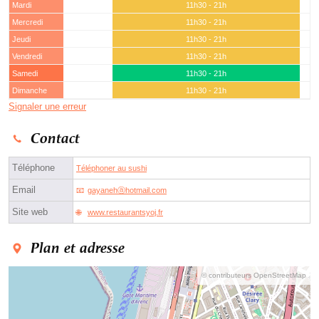
Mardi
11h30 - 21h
Mercredi
11h30 - 21h
Jeudi
11h30 - 21h
Vendredi
11h30 - 21h
Samedi
11h30 - 21h
Dimanche
11h30 - 21h
Signaler une erreur
Contact
Téléphone
Téléphoner au sushi
Email
gayanehⓐhotmail.com
Site web
www.restaurantsyoj.fr
Plan et adresse
© contributeurs OpenStreetMap