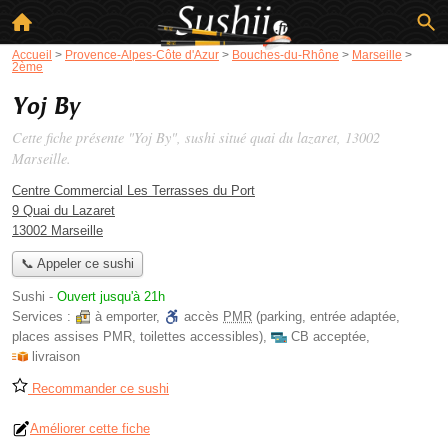
Accueil
>
Provence-Alpes-Côte d'Azur
>
Bouches-du-Rhône
>
Marseille
>
2ème
Yoj By
Cette fiche présente "Yoj By", sushi situé
quai du lazaret
, 13002
Marseille.
Centre Commercial Les Terrasses du Port
9 Quai du Lazaret
13002 Marseille
📞 Appeler ce sushi
Sushi
-
Ouvert jusqu'à 21h
Services :
à emporter
,
accès
PMR
(parking, entrée adaptée,
places assises PMR, toilettes accessibles)
,
CB acceptée
,
livraison
Recommander ce sushi
Améliorer cette fiche