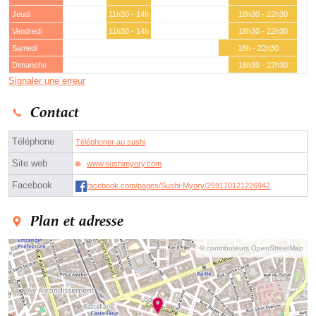
Jeudi
11h30 - 14h
18h30 - 22h30
Vendredi
11h30 - 14h
18h30 - 22h30
Samedi
18h - 22h30
Dimanche
18h30 - 22h30
Signaler une erreur
Contact
Téléphone
Téléphoner au sushi
Site web
www.sushimyory.com
Facebook
facebook.com/pages/Sushi-Myory/259170121226942
Plan et adresse
© contributeurs OpenStreetMap