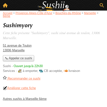
Accueil
>
Provence-Alpes-Côte d'Azur
>
Bouches-du-Rhône
>
Marseille
>
6ème
Sushimyory
Cette fiche présente "Sushimyory", sushi situé
avenue de toulon
, 13006
Marseille.
51 avenue de Toulon
13006 Marseille
📞 Appeler ce sushi
Sushi
-
Ouvert jusqu'à 22h30
Services :
à emporter
,
CB acceptée
,
livraison
Recommander ce sushi
Améliorer cette fiche
Autres sushis à Marseille 6ème