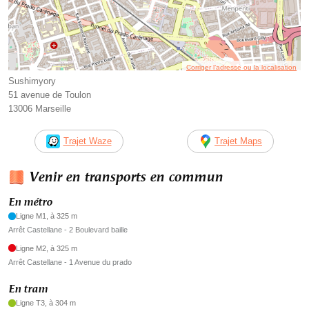
Corriger l’adresse ou la localisation
Sushimyory
51 avenue de Toulon
13006 Marseille
Trajet Waze
Trajet Maps
Venir en transports en commun
En métro
Ligne M1, à 325 m
Arrêt Castellane - 2 Boulevard baille
Ligne M2, à 325 m
Arrêt Castellane - 1 Avenue du prado
En tram
Ligne T3, à 304 m