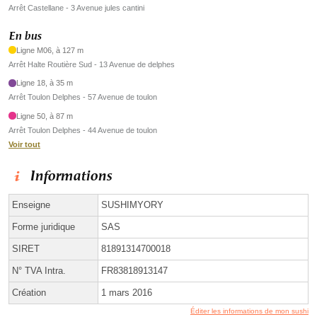
Arrêt Castellane - 3 Avenue jules cantini
En bus
Ligne M06, à 127 m
Arrêt Halte Routière Sud - 13 Avenue de delphes
Ligne 18, à 35 m
Arrêt Toulon Delphes - 57 Avenue de toulon
Ligne 50, à 87 m
Arrêt Toulon Delphes - 44 Avenue de toulon
Voir tout
Informations
Enseigne
SUSHIMYORY
Forme juridique
SAS
SIRET
81891314700018
N° TVA Intra.
FR83818913147
Création
1 mars 2016
Éditer les informations de mon sushi