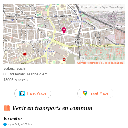
© contributeurs OpenStreetMap
Corriger l’adresse ou la localisation
Sakura Sushi
66 Boulevard Jeanne d'Arc
13005 Marseille
Trajet Waze
Trajet Maps
Venir en transports en commun
En métro
Ligne M1, à 323 m