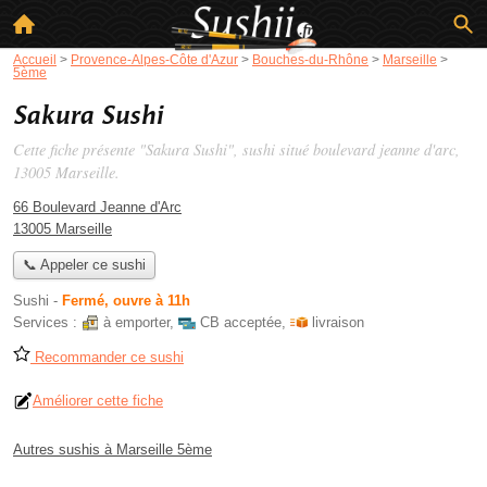
Accueil
>
Provence-Alpes-Côte d'Azur
>
Bouches-du-Rhône
>
Marseille
>
5ème
Sakura Sushi
Cette fiche présente "Sakura Sushi", sushi situé
boulevard jeanne d'arc
,
13005 Marseille.
66 Boulevard Jeanne d'Arc
13005 Marseille
📞 Appeler ce sushi
Sushi
-
Fermé, ouvre à 11h
Services :
à emporter
,
CB acceptée
,
livraison
Recommander ce sushi
Améliorer cette fiche
Autres sushis à Marseille 5ème