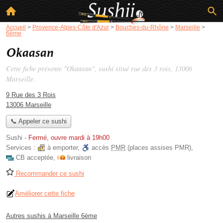
Accueil
>
Provence-Alpes-Côte d'Azur
>
Bouches-du-Rhône
>
Marseille
>
6ème
Okaasan
Cette fiche présente "Okaasan", sushi situé
rue des 3 rois
, 13006
Marseille.
9 Rue des 3 Rois
13006 Marseille
📞 Appeler ce sushi
Sushi
-
Fermé, ouvre mardi à 19h00
Services :
à emporter
,
accès
PMR
(places assises PMR)
,
CB acceptée
,
livraison
Recommander ce sushi
Améliorer cette fiche
Autres sushis à Marseille 6ème