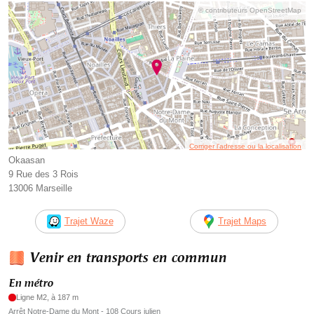
© contributeurs OpenStreetMap
Corriger l’adresse ou la localisation
Okaasan
9 Rue des 3 Rois
13006 Marseille
Trajet Waze
Trajet Maps
Venir en transports en commun
En métro
Ligne M2, à 187 m
Arrêt Notre-Dame du Mont - 108 Cours julien