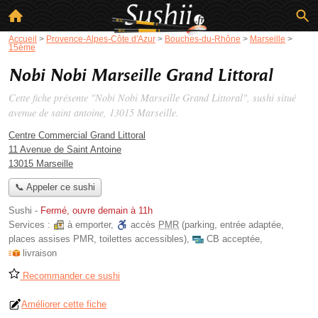
Accueil
>
Provence-Alpes-Côte d'Azur
>
Bouches-du-Rhône
>
Marseille
>
15ème
Nobi Nobi Marseille Grand Littoral
Cette fiche présente "Nobi Nobi Marseille Grand Littoral", sushi situé
avenue de saint antoine
, 13015 Marseille.
Centre Commercial Grand Littoral
11 Avenue de Saint Antoine
13015 Marseille
📞 Appeler ce sushi
Sushi
-
Fermé, ouvre demain à 11h
Services :
à emporter
,
accès
PMR
(parking, entrée adaptée,
places assises PMR, toilettes accessibles)
,
CB acceptée
,
livraison
Recommander ce sushi
Améliorer cette fiche