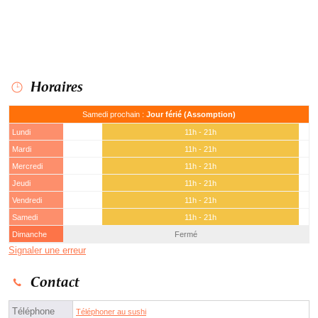
Horaires
Samedi prochain :
Jour férié (Assomption)
Lundi
11h - 21h
Mardi
11h - 21h
Mercredi
11h - 21h
Jeudi
11h - 21h
Vendredi
11h - 21h
Samedi
11h - 21h
Dimanche
Fermé
Signaler une erreur
Contact
Téléphone
Téléphoner au sushi