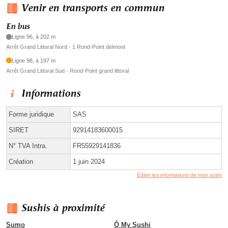
Venir en transports en commun
En bus
Ligne 96, à 202 m
Arrêt Grand Littoral Nord - 1 Rond-Point delmont
Ligne 98, à 197 m
Arrêt Grand Littoral Sud - Rond-Point grand littoral
Informations
Forme juridique
SAS
SIRET
92914183600015
N° TVA Intra.
FR55929141836
Création
1 juin 2024
Éditer les informations de mon sushi
Sushis à proximité
Sumo
Ô My Sushi