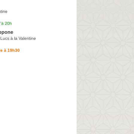
tine
'à 20h
ippone
Lucs à la Valentine
re à 19h30