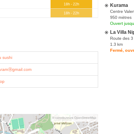
18h - 22h
Kurama
Centre Valen
18h - 22h
950 mètres
Ouvert jusqu
La Villa N
Route des 3 
1.3 km
Fermé, ouv
 sushi
.aramⓐgmail.com
hop
© contributeurs OpenStreetMap