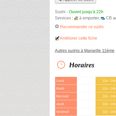
Sushi
-
Ouvert jusqu'à 22h
Services :
à emporter
,
CB a
Recommander ce sushi
Améliorer cette fiche
Autres sushis à Marseille 11ème
Horaires
Lundi
11h - 14h
Mardi
11h - 14h
Mercredi
11h - 14h
Jeudi
11h - 14h
Vendredi
11h - 14h