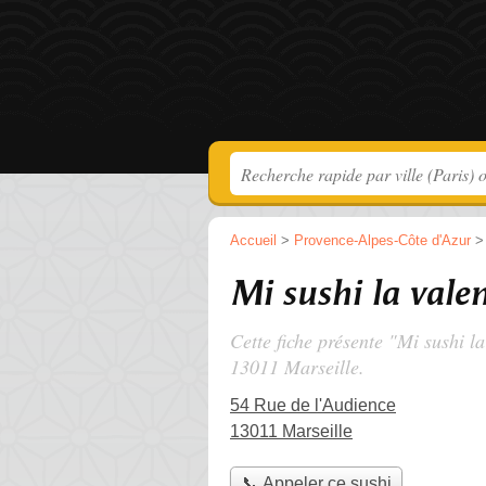
Accueil
>
Provence-Alpes-Côte d'Azur
Mi sushi la vale
Cette fiche présente "Mi sushi la
13011 Marseille.
54 Rue de l'Audience
13011 Marseille
📞 Appeler ce sushi