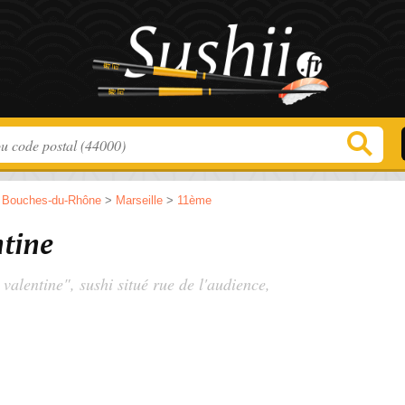
>
Bouches-du-Rhône
>
Marseille
>
11ème
ntine
 valentine", sushi situé
rue de l'audience
,