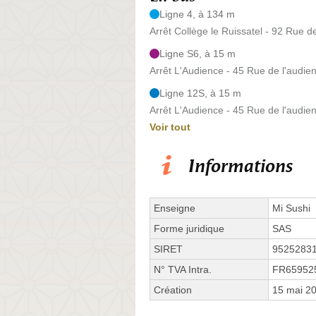
Ligne 4, à 134 m
Arrêt Collège le Ruissatel - 92 Rue d
Ligne S6, à 15 m
Arrêt L'Audience - 45 Rue de l'audie
Ligne 12S, à 15 m
Arrêt L'Audience - 45 Rue de l'audie
Voir tout
Informations
Enseigne
Mi Sushi
Forme juridique
SAS
SIRET
9525283
N° TVA Intra.
FR65952
Création
15 mai 2