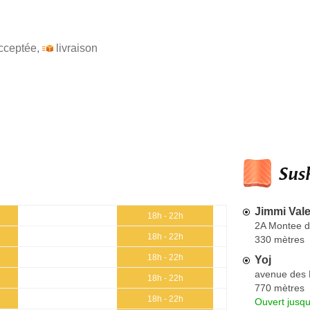
cceptée
,
livraison
Sush
Jimmi Vale
18h - 22h
2A Montee d
18h - 22h
330 mètres
18h - 22h
Yoj
avenue des 
18h - 22h
770 mètres
18h - 22h
Ouvert jusqu