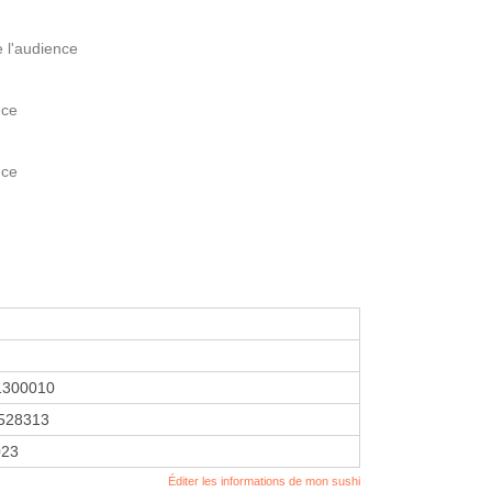
e l'audience
nce
nce
1300010
528313
023
Éditer les informations de mon sushi