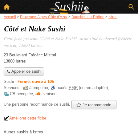
Accueil
>
Provence-Alpes-Côte d'Azur
>
Bouches-du-Rhône
>
Istres
Côté et Nake Sushi
Cette fiche présente "Côté et Nake Sushi", sushi situé
boulevard frédéric
mistral
, 13800 Istres.
23 Boulevard Frédéric Mistral
13800 Istres
📞 Appeler ce sushi
Sushi
-
Fermé, ouvre à 10h
Services :
à emporter
,
accès
PMR
(entrée adaptée)
,
CB acceptée
,
livraison
Une personne
recommande
ce sushi.
Je recommande
Améliorer cette fiche
Autres sushis à Istres