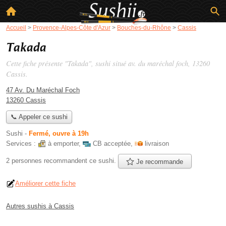
Accueil
>
Provence-Alpes-Côte d'Azur
>
Bouches-du-Rhône
>
Cassis
Takada
Cette fiche présente "Takada", sushi situé
av. du maréchal foch
, 13260
Cassis.
47 Av. Du Maréchal Foch
13260 Cassis
📞 Appeler ce sushi
Sushi
-
Fermé, ouvre à 19h
Services :
à emporter
,
CB acceptée
,
livraison
2 personnes
recommandent
ce sushi.
Je recommande
Améliorer cette fiche
Autres sushis à Cassis