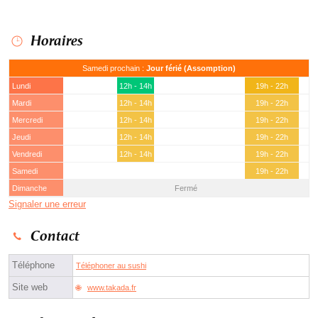
Horaires
Samedi prochain :
Jour férié (Assomption)
Lundi
12h - 14h
19h - 22h
Mardi
12h - 14h
19h - 22h
Mercredi
12h - 14h
19h - 22h
Jeudi
12h - 14h
19h - 22h
Vendredi
12h - 14h
19h - 22h
Samedi
19h - 22h
Dimanche
Fermé
Signaler une erreur
Contact
Téléphone
Téléphoner au sushi
Site web
www.takada.fr