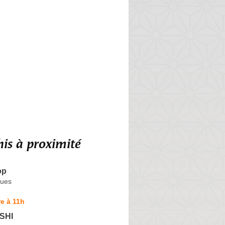
is à proximité
op
ques
e à 11h
SHI