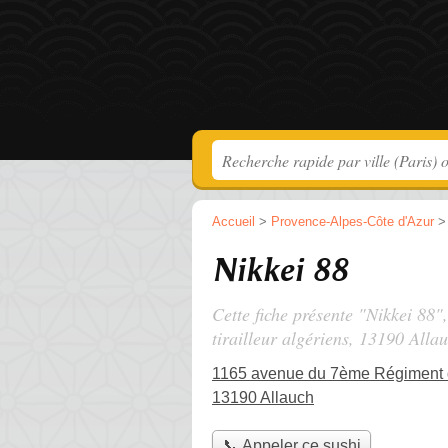
Accueil
>
Provence-Alpes-Côte d'Azur
Nikkei 88
Cette fiche présente "Nikkei 88"
tirailleur algériens
, 13190 Allau
1165 avenue du 7ème Régiment du
13190 Allauch
📞 Appeler ce sushi