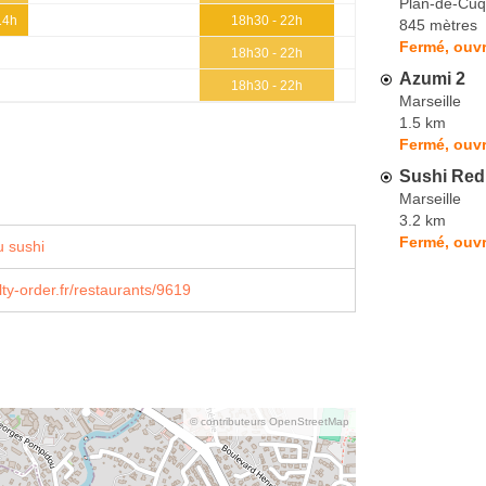
Plan-de-Cu
14h
18h30 - 22h
845 mètres
Fermé, ouv
18h30 - 22h
Azumi 2
18h30 - 22h
Marseille
1.5 km
Fermé, ouv
Sushi Red
Marseille
3.2 km
Fermé, ouvr
 sushi
lty-order.fr/restaurants/9619
© contributeurs OpenStreetMap