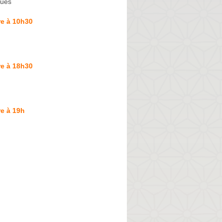
ques
re à 10h30
re à 18h30
e à 19h