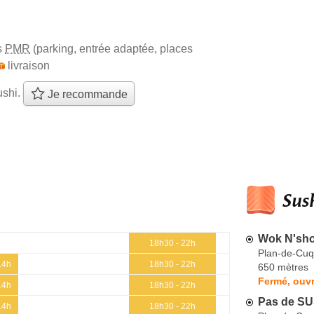
s
PMR
(parking, entrée adaptée, places
livraison
ushi.
Je recommande
Sush
Wok N'sh
18h30 - 22h
Plan-de-Cu
14h
18h30 - 22h
650 mètres
Fermé, ouvr
14h
18h30 - 22h
Pas de SU
14h
18h30 - 22h