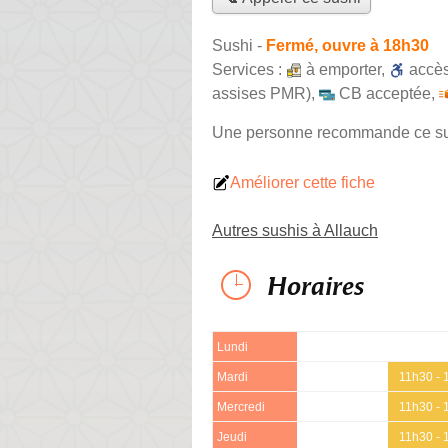
Sushi
-
Fermé, ouvre à 18h30
Services :
à emporter
,
accè
assises PMR)
,
CB acceptée
,
Une personne
recommande
ce s
Améliorer cette fiche
Autres sushis à Allauch
Horaires
Lundi
Mardi
11h30 - 
Mercredi
11h30 - 
Jeudi
11h30 - 