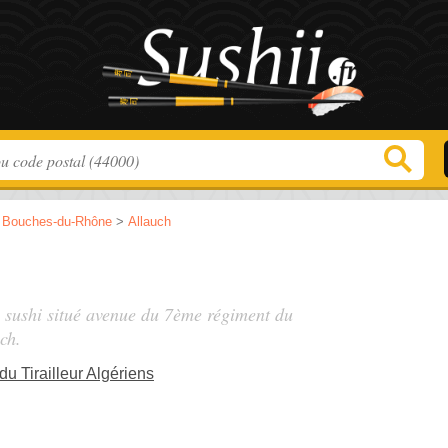
>
Bouches-du-Rhône
>
Allauch
, sushi situé
avenue du 7ème régiment du
ch.
 Tirailleur Algériens