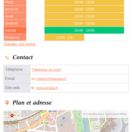
Mardi
11h30 - 22h30
Mercredi
11h30 - 22h30
Jeudi
11h30 - 22h30
Vendredi
11h30 - 22h30
Samedi
11h30 - 22h30
Dimanche
11h30 - 17h
Signaler une erreur
Contact
Téléphone
Téléphoner au sushi
Email
s.lelievreⓐpanasia.fr
Site web
www.panasia.fr
Plan et adresse
© contributeurs OpenStreetMap