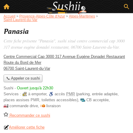
Accueil
>
Provence-Alpes-Côte d'Azur
>
Alpes-Maritimes
>
Saint-Laurent-du-Var
Panasia
Cette fiche présente "Panasia", sushi situé
centre commercial cap 3000
317 avenue eugène donadeï restaurant
, 06700 Saint-Laurent-du-Var.
Centre Commercial Cap 3000 317 Avenue Eugène Donadeï Restaurant
Route du Bord de Mer
06700 Saint-Laurent-du-Var
📞 Appeler ce sushi
Sushi
-
Ouvert jusqu'à 22h30
Services :
à emporter
,
accès
PMR
(parking, entrée adaptée,
places assises PMR, toilettes accessibles)
,
CB acceptée
,
commande drive
,
livraison
Recommander ce sushi
Améliorer cette fiche