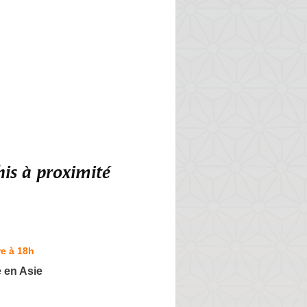
is à proximité
e à 18h
 en Asie