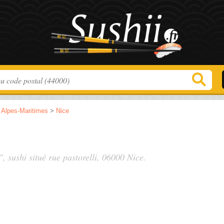
>
Alpes-Maritimes
>
Nice
", sushi situé
rue pastorelli
, 06000 Nice.