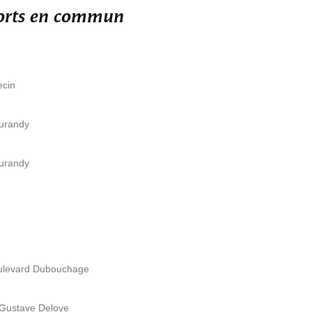
ports en commun
ecin
Durandy
Durandy
oulevard Dubouchage
 Gustave Deloye