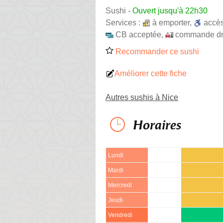
Sushi
-
Ouvert jusqu'à 22h30
Services :
à emporter
,
accè
CB acceptée
,
commande dr
Recommander ce sushi
Améliorer cette fiche
Autres sushis à Nice
Horaires
Lundi
Mardi
Mercredi
Jeudi
Vendredi