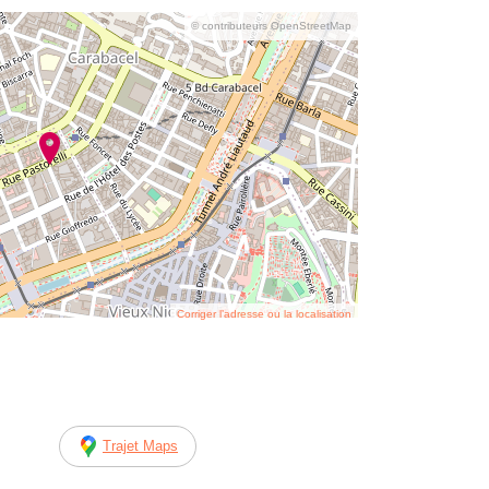
© contributeurs OpenStreetMap
Corriger l’adresse ou la localisation
Trajet Maps