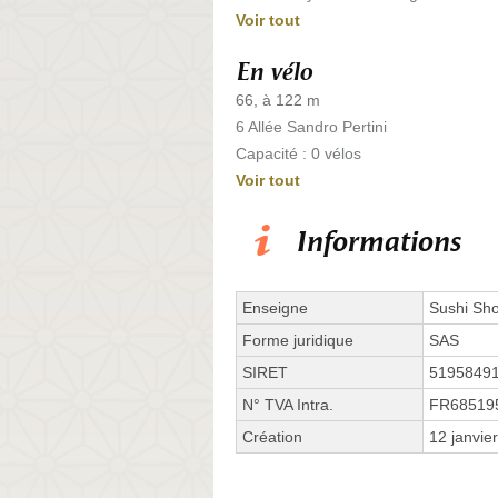
Voir tout
En vélo
66, à 122 m
6 Allée Sandro Pertini
Capacité : 0 vélos
Voir tout
Informations
Enseigne
Sushi Sh
Forme juridique
SAS
SIRET
5195849
N° TVA Intra.
FR68519
Création
12 janvie