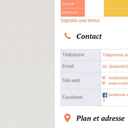
Samedi
Dimanche
Signaler une erreur
Contact
Téléphone
Téléphoner au
Email
zbelambri
restaurant
Site web
www.sushish
facebook.
Facebook
3
Plan et adresse