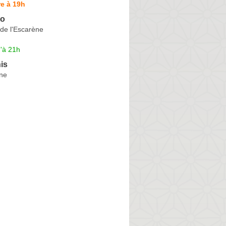
e à 19h
to
de l'Escarène
'à 21h
is
ne