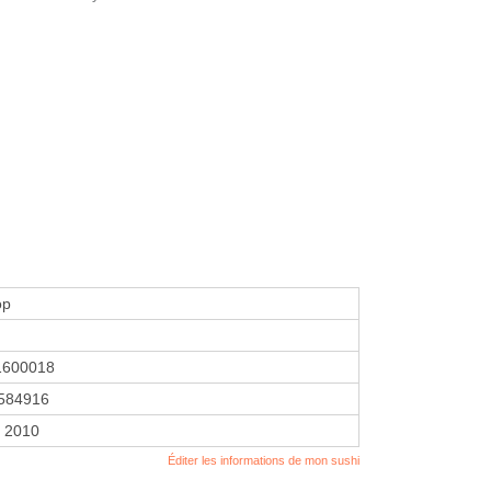
op
1600018
584916
r 2010
Éditer les informations de mon sushi