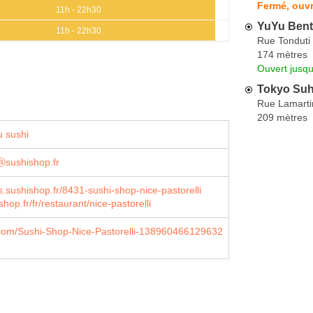
Fermé, ouvr
11h - 22h30
YuYu Ben
11h - 22h30
Rue Tonduti 
174 mètres
Ouvert jusqu
Tokyo Suh
Rue Lamarti
209 mètres
 sushi
ⓐsushishop.fr
s.sushishop.fr/8431-sushi-shop-nice-pastorelli
op.fr/fr/restaurant/nice-pastorelli
com/Sushi-Shop-Nice-Pastorelli-138960466129632