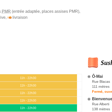
s
PMR
(entrée adaptée, places assises PMR)
,
ive
,
livraison
Sush
Ô-Mai
11h - 22h30
Rue Blacas
11h - 22h30
111 mètres
Fermé, ouvr
11h - 22h30
Bienvenue
11h - 22h30
Rue Alberti
11h - 22h30
138 mètres