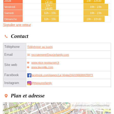
Jeudi
19h - 22h30
14h30
12h -
Vendredi
19h - 23h
14h30
Samedi
12h - 15h
19h - 23h
Dimanche
12h - 15h
19h - 22h30
Signaler une erreur
Contact
Téléphone
Téléphoner au sushi
Email
recrutementⓐgustofamily.com
www.nice-restaurant.fr
Site web
www.lavoglia.com
Facebook
facebook.com/pages/La-Voglia/164196696925973
Instagram
@thegustofamily
Plan et adresse
© contributeurs OpenStreetMap