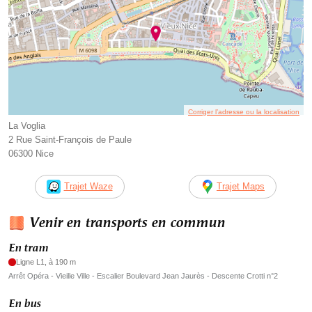
Corriger l’adresse ou la localisation
La Voglia
2 Rue Saint-François de Paule
06300 Nice
Trajet Waze
Trajet Maps
Venir en transports en commun
En tram
Ligne L1, à 190 m
Arrêt Opéra - Vieille Ville - Escalier Boulevard Jean Jaurès - Descente Crotti n°2
En bus