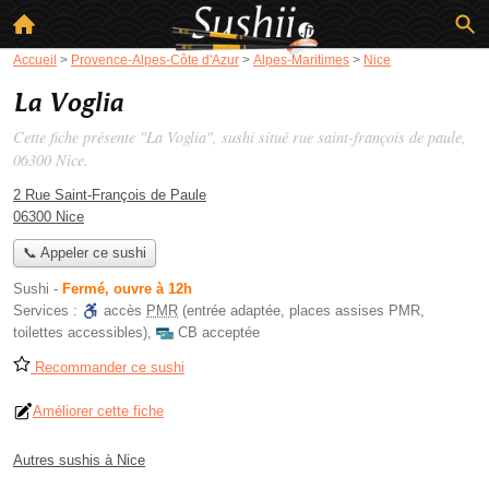
Accueil
>
Provence-Alpes-Côte d'Azur
>
Alpes-Maritimes
>
Nice
La Voglia
Cette fiche présente "La Voglia", sushi situé
rue saint-françois de paule
,
06300 Nice.
2 Rue Saint-François de Paule
06300 Nice
📞 Appeler ce sushi
Sushi
-
Fermé, ouvre à 12h
Services :
accès
PMR
(entrée adaptée, places assises PMR,
toilettes accessibles)
,
CB acceptée
Recommander ce sushi
Améliorer cette fiche
Autres sushis à Nice