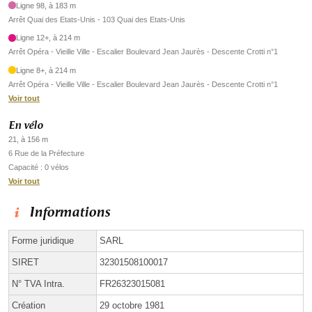
Ligne 98, à 183 m
Arrêt Quai des Etats-Unis - 103 Quai des Etats-Unis
Ligne 12+, à 214 m
Arrêt Opéra - Vieille Ville - Escalier Boulevard Jean Jaurès - Descente Crotti n°1
Ligne 8+, à 214 m
Arrêt Opéra - Vieille Ville - Escalier Boulevard Jean Jaurès - Descente Crotti n°1
Voir tout
En vélo
21, à 156 m
6 Rue de la Préfecture
Capacité : 0 vélos
Voir tout
Informations
Forme juridique
SARL
SIRET
32301508100017
N° TVA Intra.
FR26323015081
Création
29 octobre 1981