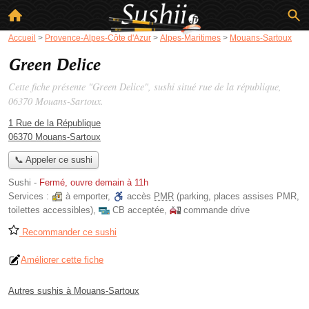
Accueil
>
Provence-Alpes-Côte d'Azur
>
Alpes-Maritimes
>
Mouans-Sartoux
Green Delice
Cette fiche présente "Green Delice", sushi situé
rue de la république
,
06370 Mouans-Sartoux.
1 Rue de la République
06370 Mouans-Sartoux
📞 Appeler ce sushi
Sushi
-
Fermé, ouvre demain à 11h
Services :
à emporter
,
accès
PMR
(parking, places assises PMR,
toilettes accessibles)
,
CB acceptée
,
commande drive
Recommander ce sushi
Améliorer cette fiche
Autres sushis à Mouans-Sartoux