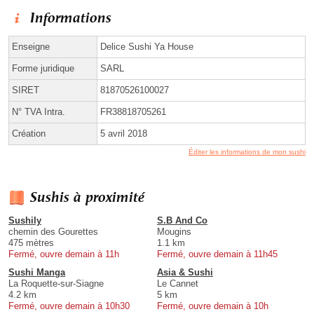
Informations
Enseigne
Delice Sushi Ya House
Forme juridique
SARL
SIRET
81870526100027
N° TVA Intra.
FR38818705261
Création
5 avril 2018
Éditer les informations de mon sushi
Sushis à proximité
Sushily
S.B And Co
chemin des Gourettes
Mougins
475 mètres
1.1 km
Fermé, ouvre demain à 11h
Fermé, ouvre demain à 11h45
Sushi Manga
Asia & Sushi
La Roquette-sur-Siagne
Le Cannet
4.2 km
5 km
Fermé, ouvre demain à 10h30
Fermé, ouvre demain à 10h