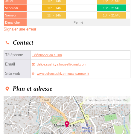
Jeudi
11h - 14h
18h - 21h45
Vendredi
11h - 14h
18h - 21h45
Samedi
11h - 14h
18h - 21h45
Dimanche
Fermé
Signaler une erreur
Contact
Téléphone
Téléphoner au sushi
Email
delice.sushi.ya.houseⓐgmail.com
Site web
www.delicesushiya-mouansartoux.fr
Plan et adresse
© contributeurs OpenStreetMap